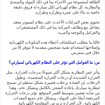
الطاقة لمجموعة من الأجزاء بما في ذلك المولد والمبتدئ
والبطارية. كل نظام كهربائي لكل سيارة له فروق دقيقة
خاصة به بناءً على عمره وطرازه وطرازه.
تحتوي بعض المركبات الأحدث على نظام كمبيوتر معقد
يتفاعل مع وظائف المركبة بما في ذلك المستشعرات
والفرامل والتوجيه والمزيد.
غالبًا ما يتطلب استكشاف أخطاء هذه المكونات الكهربائية
وإصلاحها استخدام تقنية تشخيص متقدمة لا تتوفر إلا من
خلال فني متمرس.
س: ما العوامل التي تؤثر على النظام الكهربائي لسيارتي؟
يتأثر عمر البطارية بشكل أكثر شيوعًا بدرجات الحرارة ، مثل
الحرارة الشديدة أو درجات الحرارة المتجمدة ، وطول
الرحلات. إن القيادة برحلات قصيرة بشكل منتظم لن تسمح
لبطارية سيارتك بإعادة الشحن بالكامل وبشكل عام ، وهذا
من شأنه تقصير متوسط ​​العمر المتوقع. تؤثر درجات الحرارة
المرتفعة أيضًا على المولد ، وبشكل عام جميع المعدات
الكهربائية ، لأن الحرارة تزيد من المقاومة الكهربائية.