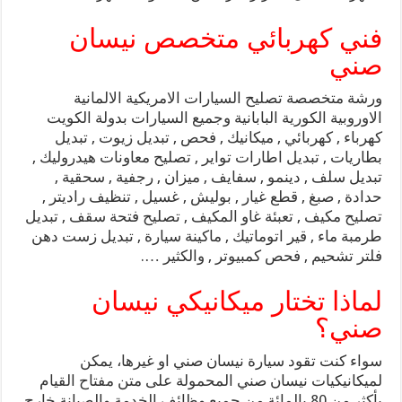
فني كهربائي متخصص نيسان
صني
ورشة متخصصة تصليح السيارات الامريكية الالمانية
الاوروبية الكورية البابانية وجميع السيارات بدولة الكويت
كهرباء , كهربائي , ميكانيك , فحص , تبديل زيوت , تبديل
بطاريات , تبديل اطارات تواير , تصليح معاونات هيدروليك ,
تبديل سلف , دينمو , سفايف , ميزان , رجفية , سحقية ,
حدادة , صبغ , قطع غيار , بوليش , غسيل , تنظيف راديتر ,
تصليح مكيف , تعبئة غاو المكيف , تصليح فتحة سقف , تبديل
طرمبة ماء , قير اتوماتيك , ماكينة سيارة , تبديل زست دهن
فلتر تشحيم , فحص كمبيوتر , والكثير ….
لماذا تختار ميكانيكي نيسان
صني؟
سواء كنت تقود سيارة نيسان صني او غيرها، يمكن
لميكانيكيات نيسان صني المحمولة على متن مفتاح القيام
بأكثر من 80 بالمائة من جميع وظائف الخدمة والصيانة خارج