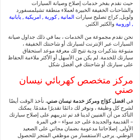
حيث نقدم بفخر خدمات إصلاح وصيانة السيارات
والشاحنات الخفيفة الخبيرة لعملاء منطقة تشيلمسفورد
ولويل, كراج تصليح سيارات
المانية , كورية , امريكية , يابانية
, اوروبية
والكثير الكثبر,
نحن نقدم مجموعة من الخدمات ، بما في ذلك جداول صيانة
السيارات عبر الإنترنت لسيارتك أو شاحنتك الخفيفة ،
متبوعة بتذكيرات ودية تتيح لك معرفة موعد استحقاق
سيارتك للخدمة. لم يكن من الأسهل أو الأكثر ملاءمة الحفاظ
على سيارتك أو شاحنتك في أفضل شكل
مركز متخصص كهربائي نيسان
صني
في
افضل كؤاج ومركز خدمة نيسان صني
، نأخذ الوقت أيضًا
لشرح كل وظيفة ، ونوفر لك دائمًا تقديرًا مقدمًا. يمكنك
التأكد من أن الفنيين لدينا قد تم تدريبهم على إصلاح سيارتك
– القديمة والجديدة على حد سواء – في المرة
الأولى. إصلاحاتنا مدعومة بضمان مجاني على الصعيد
الوطني. يرجى الاستفسار من موظفي المتجر للحصول