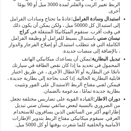
الربط تغيير الزيت والفلتر لمدة 3000 ميل أو 90 يومًا
أخرى.
استبدال وسادة الفرامل:
عادةً ما تحتاج وسادات الفرامل
إلى استبدال كل 50000 ميل ، ولكن يمكن أن يكون ذلك
في وقت أقرب. ستقوم الميكانيكا المتنقلة في
كراج
نيسان صني
باستبدال بسيط للفرامل أو وظيفة الفرامل
الكاملة التي قد تتطلب استبدال أو إصلاح الفرجار والدوار
، بالإضافة إلى منصات جديدة.
تبديل البطارية:
يمكن أن يساعدك ميكانيكي الهاتف
المحمول في تحديد ما إذا كان نقص الطاقة في سيارتك
ناتجًا عن البطارية أو الأعطال الأخرى ، عن طريق اختبار
قابلية البطارية الحالية. إذا كنت بحاجة إلى بطارية جديدة ،
فيمكن لفني مفتاح الربط الاستبدال على الفور وتثبيت
بطارية جديدة تمامًا ، مدعومة بالضمان.
دوران الاطار:
القيادة القوية على تضاريس مختلفة تجعل
من الضروري بالنسبة لبعض سائقي نيسان صني تبديل
إطاراتهم أكثر من السائقين الذين يسافرون للاستخدام
العرفي. سيقوم ميكانيكي مفتاح الربط بتدوير الإطارات
الأمامية والخلفية كلما شعرت بوقتها أو كل 5000 ميل.