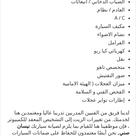
الضباب الدخاني / انبعاثات
العادم / نظام
A / C
مكيف السيارة
نضام الاضواء
الفرامل
كهربائي
كيا ريو
نقل
متخصص
تاهو
صور التفتيش
ميزان العجلات ( الهيئة الامامية
الفحص الفني و السلامة
إطارات تواير عجلات
لدينا فريق من الفنيين المدربين تدريبا عاليا ومعتمدين هنا
لخدمتك. من تغييرات الزيت إلى التشخيص المعقد للكمبيوتر
، فإن موظفينا هنا للقيام بما يلزم لصيانة سيارتك
نيسان
صني,
نحن أيضًا معتمدون للحفاظ على ضمانات السيارات