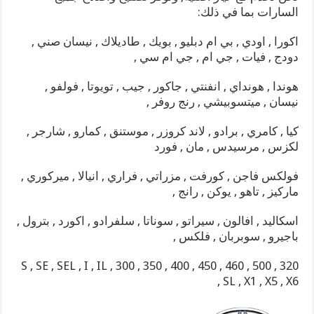
السارات بما في ذلك:
اكورا , اودي , بي ام دبليو , بويك , طاديلاك , نيسان صني ,
دودج , فيات , جي ام , جي ام سي ,
هوندا , هونداي , انفنتي , جاكور , جيب , تويوتا , فولفو ,
نيسان , ميتسوبيشي , رنج روفر ,
كيا , كامري , برادو , لاند كروزر , موستنق , كمارو , شارجر ,
لكزس , مرسيدس , مان , فورد
فولكس فاجن , كورفت , مزراتي , فراري , انيالا , ميركوري ,
ماركيز , تاهو , يوكن , رانج ,
اسكاليد , افالون , سيراتو , سوناتا , سلفرادو , اكورد , بترول ,
باجيرو , سوبربان , فلكس ,
S , SE , SEL , I , IL , 300 , 350 , 400 , 450 , 460 , 500 , 320
, SL , X1 , X5 , X6