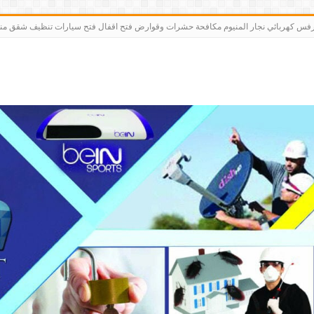
رت bein sports كاميرات مقوي سيرفس كهربائي نجار المنيوم مكافحة حشرات وقوارض فتح اقفال فتح سيارات