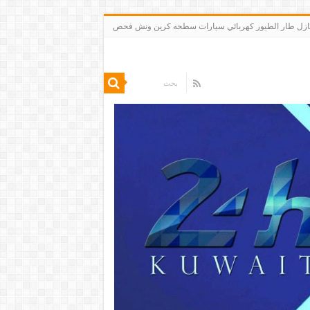
 تنظيف شقق منازل طار الطيور كهربائي سيارات سطحه كرين ونش فحص