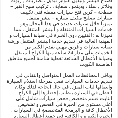
اصلاح البنشر وتبديل التواير تبديل : بطاريات , زيوت
وفلاتر , سلف ودينمو , سفايف , تركيب سيخ القير –
سطحة – كرين فتح سيارات مقفله فني تكييف
سيارات تصليح مكيف سيارة – بنشر متنقل
تميزنا خلال سنوات عديدة في هذا المجال وهو
خدمات السيارات المتنقلة و البنشر المتنقل ، مما
تميزنا به : الفنيين ذوي الخبرة في صيانة السيارات و
المهنية العالية في تقديم خدمة البنشر المتنقل ورشة
صيانة سيارات و فريق مهني يقدم الكثير من
الخدمات على مدار 24 ساعة منها الكراج المتنقل
وصيانة الأعطال الشائعة تغطية شاملة لجميع مناطق
العاصمة الكويت
وباقي المحافظات العمل المتواصل والتفاني في
تقديم خدمات السيارات تصل لمرحلة استلام السيارة
وايصالها لباب المنزل في حال الحاجة لذلك وكان
العطل في السيارة يتطلب إحضارها إلى الكراج
الثابت قسم متخصص فحص سيارات شامل على
أعلى مستوى من الخبرة في الفحص و تشخيص
الأعطال كافة و البرمجة المتخصصة في السيارات .
الخبرة الكبيرة و الكافية في جميع أعطال السيارة