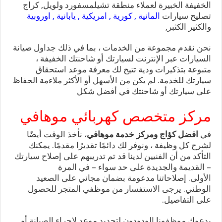
الخفيفة الخبيرة لعملاء منطقة تشيلمسفورد ولويل, كراج
تصليح سيارات
المانية , كورية , امريكية , يابانية , اوروبية
والكثير الكثبر,
نحن نقدم مجموعة من الخدمات ، بما في ذلك جداول صيانة
السيارات عبر الإنترنت لسيارتك أو شاحنتك الخفيفة ،
متبوعة بتذكيرات ودية تتيح لك معرفة موعد استحقاق
سيارتك للخدمة. لم يكن من الأسهل أو الأكثر ملاءمة الحفاظ
على سيارتك أو شاحنتك في أفضل شكل
مركز متخصص كهربائي موهافي
في
افضل كؤاج ومركز خدمة موهافي
، نأخذ الوقت أيضًا
لشرح كل وظيفة ، ونوفر لك دائمًا تقديرًا مقدمًا. يمكنك
التأكد من أن الفنيين لدينا قد تم تدريبهم على إصلاح سيارتك
– القديمة والجديدة على حد سواء – في المرة
الأولى. إصلاحاتنا مدعومة بضمان مجاني على الصعيد
الوطني. يرجى الاستفسار من موظفي المتجر للحصول
على التفاصيل.
يدعوك موظفونا الودودون لتحديد موعد لإجراء الصيانة أو