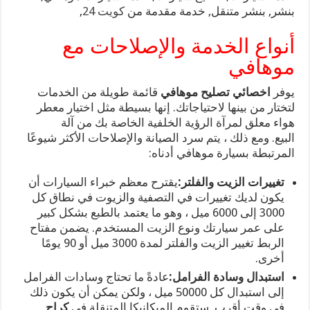
بنشر, بنشر متنقل, خدمة مقدمة من
كويت 24
,
أنواع الخدمة والإصلاحات مع
موهافي
يوفر
اخصائي تصليح موهافي
قائمة طويلة من الخدمات
لتختار من بينها لاحتياجاتك. إنها بسيطة مثل اختيار معطر
هواء معلق لمرآة الرؤية الخلفية الخاصة بك من آلة
البيع. ومع ذلك ، يتم سرد الصيانة والإصلاحات الأكثر شيوعًا
المرتبطة بسيارة موهافي أدناه:
تغييرات الزيت والفلتر:
يقترح معظم خبراء السيارات أن
يكون لديك تغييرات في التصفية والزيوت في نطاق كل
3000 إلى 6000 ميل ، وهو ما يعتمد بالطبع بشكل كبير
على عمر سيارتك ونوع الزيت المستخدم. يضمن مفتاح
الربط تغيير الزيت والفلتر لمدة 3000 ميل أو 90 يومًا
أخرى.
استبدال وسادة الفرامل:
عادةً ما تحتاج وسادات الفرامل
إلى استبدال كل 50000 ميل ، ولكن يمكن أن يكون ذلك
في وقت أقرب. ستقوم الميكانيكا المتنقلة في
كراج