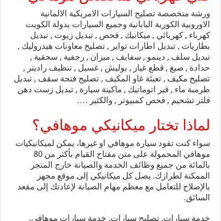
ورشة متخصصة تصليح السيارات الامريكية الالمانية
الاوروبية الكورية البابانية وجميع السيارات بدولة الكويت
كهرباء , كهربائي , ميكانيك , فحص , تبديل زيوت , تبديل
بطاريات , تبديل اطارات تواير , تصليح معاونات هيدروليك ,
تبديل سلف , دينمو , سفايف , ميزان , رجفية , سحقية ,
حدادة , صبغ , قطع غيار , بوليش , غسيل , تنظيف راديتر ,
تصليح مكيف , تعبئة غاو المكيف , تصليح فتحة سقف , تبديل
طرمبة ماء , قير اتوماتيك , ماكينة سيارة , تبديل زست دهن
فلتر تشحيم , فحص كمبيوتر , والكثير ….
لماذا تختار ميكانيكي موهافي؟
سواء كنت تقود سيارة موهافي او غيرها، يمكن لميكانيكيات
موهافي المحمولة على متن مفتاح القيام بأكثر من 80
بالمائة من جميع وظائف الخدمة والصيانة خارج المتجر
الممكنة لطرازك. يصل كل ميكانيكي إلى موقع مجهز
بالإصلاح للتعامل مع معظم مهام الصيانة لإعادتك إلى مقعد
السائق.
خدمة سيارات, تصليح سيارات, خدمة سيارات موهافي,