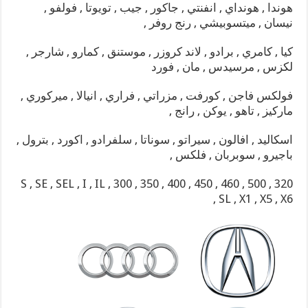
هوندا , هونداي , انفنتي , جاكور , جيب , تويوتا , فولفو ,
نيسان , ميتسوبيشي , رنج روفر ,
كيا , كامري , برادو , لاند كروزر , موستنق , كمارو , شارجر ,
لكزس , مرسيدس , مان , فورد
فولكس فاجن , كورفت , مزراتي , فراري , انيالا , ميركوري ,
ماركيز , تاهو , يوكن , رانج ,
اسكاليد , افالون , سيراتو , سوناتا , سلفرادو , اكورد , بترول ,
باجيرو , سوبربان , فلكس ,
S , SE , SEL , I , IL , 300 , 350 , 400 , 450 , 460 , 500 , 320
, SL , X1 , X5 , X6