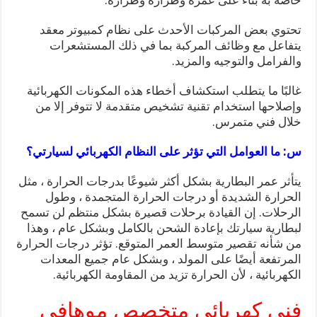
خاصة به بناءً على عمره وطرازه وطرازه.
تحتوي بعض المركبات الأحدث على نظام كمبيوتر معقد
يتفاعل مع وظائف المركبة بما في ذلك المستشعرات
والفرامل والتوجيه والمزيد.
غالبًا ما يتطلب استكشاف أخطاء هذه المكونات الكهربائية
وإصلاحها استخدام تقنية تشخيص متقدمة لا تتوفر إلا من
خلال فني متمرس.
س: ما العوامل التي تؤثر على النظام الكهربائي لسيارتي؟
يتأثر عمر البطارية بشكل أكثر شيوعًا بدرجات الحرارة ، مثل
الحرارة الشديدة أو درجات الحرارة المتجمدة ، وطول
الرحلات. إن القيادة برحلات قصيرة بشكل منتظم لن تسمح
لبطارية سيارتك بإعادة الشحن بالكامل وبشكل عام ، وهذا
من شأنه تقصير متوسط ​​العمر المتوقع. تؤثر درجات الحرارة
المرتفعة أيضًا على المولد ، وبشكل عام جميع المعدات
الكهربائية ، لأن الحرارة تزيد من المقاومة الكهربائية.
فني كهربائي متخصص موهافي