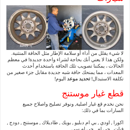
لا شيء يقلل من أداء أو سلامة الإطار مثل الحافة المنثنية.
ولكن هذا لا يعني أنك بحاجة لشراء واحدة جديدة! في معظم
الحالات ، يمكننا تصويب تلك الحافة باستخدام أحدث
المعدات ، مما يمنحك حافة شبه جديدة مقابل جزء صغير من
تكلفة الاستبدال!
تحديد موعد
اليوم!
قطع غيار موستنج
نحن نخدم قع غيار اصلية, ونوفر تصليح واصلاح جميع
السارات بما في ذلك:
اكورا , اودي , بي ام دبليو , بويك , طاديلاك , موستنج , دودج ,
فيات , جي ام , جي ام سي ,