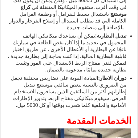
إلى استبدال كل 50000 ميل ، ولكن يمكن أن يكون ذلك
في وقت أقرب. ستقوم الميكانيكا المتنقلة في
كراج
موستنج
باستبدال بسيط للفرامل أو وظيفة الفرامل
الكاملة التي قد تتطلب استبدال أو إصلاح الفرجار والدوار
، بالإضافة إلى منصات جديدة.
تبديل البطارية:
يمكن أن يساعدك ميكانيكي الهاتف
المحمول في تحديد ما إذا كان نقص الطاقة في سيارتك
ناتجًا عن البطارية أو الأعطال الأخرى ، عن طريق اختبار
قابلية البطارية الحالية. إذا كنت بحاجة إلى بطارية جديدة ،
فيمكن لفني مفتاح الربط الاستبدال على الفور وتثبيت
بطارية جديدة تمامًا ، مدعومة بالضمان.
دوران الاطار:
القيادة القوية على تضاريس مختلفة تجعل
من الضروري بالنسبة لبعض سائقي موستنج تبديل
إطاراتهم أكثر من السائقين الذين يسافرون للاستخدام
العرفي. سيقوم ميكانيكي مفتاح الربط بتدوير الإطارات
الأمامية والخلفية كلما شعرت بوقتها أو كل 5000 ميل.
الخدمات المقدمة