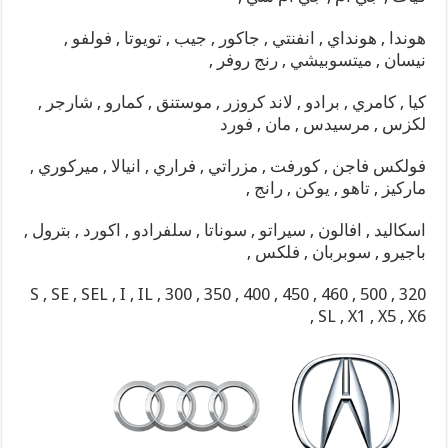
هوندا , هونداي , انفنتي , جاكور , جيب , تويوتا , فولفو ,
نيسان , ميتسوبيشي , رنج روفر ,
كيا , كامري , برادو , لاند كروزر , موستنق , كمارو , شارجر ,
لكزس , مرسيدس , مان , فورد
فولكس فاجن , كورفت , مزراتي , فراري , انيالا , ميركوري ,
ماركيز , تاهو , يوكن , رانج ,
اسكاليد , افالون , سيراتو , سوناتا , سلفرادو , اكورد , بترول ,
باجيرو , سوبربان , فلكس ,
S , SE , SEL , I , IL , 300 , 350 , 400 , 450 , 460 , 500 , 320
, SL , X1 , X5 , X6