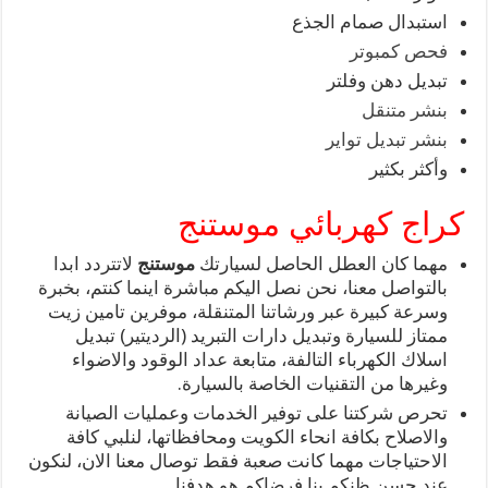
استبدال صمام الجذع
فحص كمبوتر
تبديل دهن وفلتر
بنشر متنقل
بنشر تبديل تواير
وأكثر بكثير
كراج كهربائي موستنج
مهما كان العطل الحاصل لسيارتك
موستنج
لاتتردد ابدا
بالتواصل معنا، نحن نصل اليكم مباشرة اينما كنتم، بخبرة
وسرعة كبيرة عبر ورشاتنا المتنقلة، موفرين تامين زيت
ممتاز للسيارة وتبديل دارات التبريد (الرديتير) تبديل
اسلاك الكهرباء التالفة، متابعة عداد الوقود والاضواء
وغيرها من التقنيات الخاصة بالسيارة.
تحرص شركتنا على توفير الخدمات وعمليات الصيانة
والاصلاح بكافة انحاء الكويت ومحافظاتها، لنلبي كافة
الاحتياجات مهما كانت صعبة فقط توصال معنا الان، لنكون
عند حسن ظنكم بنا فرضاكم هو هدفنا.