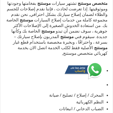
متخصص موستنج
تشتهر سيارات
موستنج
بفخامتها وجودتها
وموثوقيتها. إذا تعرضت لحادث ، فإننا نقدم إصلاحات للجسم
والطلاء لضمان إصلاح سيارتك بشكل احترافي, نحن نقدم
مجموعة كاملة من خدمات إصلاح السيارات
موستنج
الخاصة
بك. من استعادة الخدوش الصغيرة إلى الإصلاحات الأكثر
جوهرية ، سوف نضمن أن تبدو
موستنج
الخاصة بك وكأنها
جديدة. سيقوم فني
موستنج
المدربون بإصلاح سيارتك –
بسرعة ، واحترافًا ، وبخبرة مخصصة باستخدام قطع غيار
موستنج
الأصلية فقط لكلب الخدمة اتصل الان بخدمة
كهربائي متخصص موستنج,
المحرك / إصلاح / تصليح / صيانة
النظم الكهربائية
الضباب الدخاني / انبعاثات