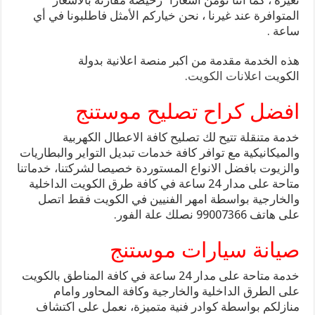
تغيره ، كما أننا نؤمن أسعارا” رخيصة مقارنة بالأسعار
المتوافرة عند غيرنا ، نحن خياركم الأمثل فاطلبونا في أي
ساعة .
هذه الخدمة مقدمة من اكبر منصة اعلانية بدولة
الكويت
اعلانات الكويت
.
افضل كراح تصليح موستنج
خدمة متنقلة تتيح لك تصليح كافة الاعطال الكهربية
والميكانيكية مع توافر كافة خدمات تبديل التواير والبطاريات
والزيوت بافضل الانواع المستوردة خصيصا لشركتنا، خدماتنا
متاحة على مدار 24 ساعة في كافة طرق الكويت الداخلية
والخارجية بواسطة امهر الفنيين في الكويت فقط اتصل
على هاتف 99007366 نصلك علة الفور.
صيانة سيارات موستنج
خدمة متاحة على مدار 24 ساعة في كافة المناطق بالكويت
على الطرق الداخلية والخارجية وكافة المحاور وامام
منازلكم بواسطة كوادر فنية متميزة، نعمل على اكتشاف