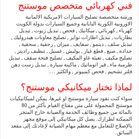
فني كهربائي متخصص موستنج
ورشة متخصصة تصليح السيارات الامريكية الالمانية
الاوروبية الكورية البابانية وجميع السيارات بدولة الكويت
كهرباء , كهربائي , ميكانيك , فحص , تبديل زيوت , تبديل
بطاريات , تبديل اطارات تواير , تصليح معاونات هيدروليك ,
تبديل سلف , دينمو , سفايف , ميزان , رجفية , سحقية ,
حدادة , صبغ , قطع غيار , بوليش , غسيل , تنظيف راديتر ,
تصليح مكيف , تعبئة غاو المكيف , تصليح فتحة سقف , تبديل
طرمبة ماء , قير اتوماتيك , ماكينة سيارة , تبديل زست دهن
فلتر تشحيم , فحص كمبيوتر , والكثير ….
لماذا تختار ميكانيكي موستنج؟
سواء كنت تقود سيارة موستنج او غيرها، يمكن لميكانيكيات
موستنج المحمولة على متن مفتاح القيام بأكثر من 80
بالمائة من جميع وظائف الخدمة والصيانة خارج المتجر
الممكنة لطرازك. يصل كل ميكانيكي إلى موقع مجهز
بالإصلاح للتعامل مع معظم مهام الصيانة لإعادتك إلى مقعد
السائق.