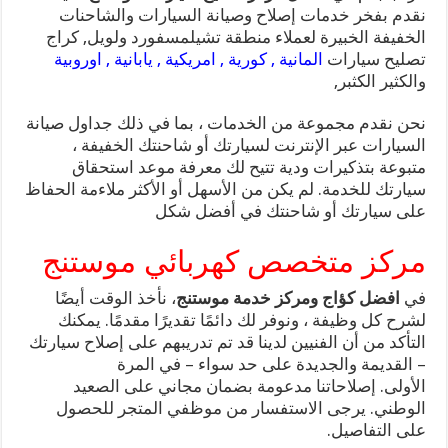
نقدم بفخر خدمات إصلاح وصيانة السيارات والشاحنات
الخفيفة الخبيرة لعملاء منطقة تشيلمسفورد ولويل, كراج
تصليح سيارات
المانية , كورية , امريكية , يابانية , اوروبية
والكثير الكثبر,
نحن نقدم مجموعة من الخدمات ، بما في ذلك جداول صيانة
السيارات عبر الإنترنت لسيارتك أو شاحنتك الخفيفة ،
متبوعة بتذكيرات ودية تتيح لك معرفة موعد استحقاق
سيارتك للخدمة. لم يكن من الأسهل أو الأكثر ملاءمة الحفاظ
على سيارتك أو شاحنتك في أفضل شكل
مركز متخصص كهربائي موستنج
في
افضل كؤاج ومركز خدمة موستنج
، نأخذ الوقت أيضًا
لشرح كل وظيفة ، ونوفر لك دائمًا تقديرًا مقدمًا. يمكنك
التأكد من أن الفنيين لدينا قد تم تدريبهم على إصلاح سيارتك
– القديمة والجديدة على حد سواء – في المرة
الأولى. إصلاحاتنا مدعومة بضمان مجاني على الصعيد
الوطني. يرجى الاستفسار من موظفي المتجر للحصول
على التفاصيل.