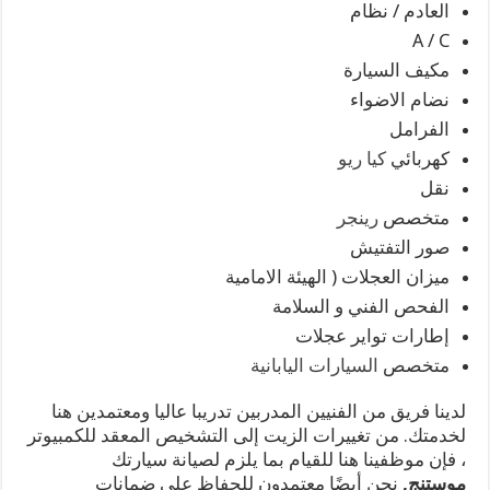
العادم / نظام
A / C
مكيف السيارة
نضام الاضواء
الفرامل
كهربائي
كيا ريو
نقل
متخصص
رينجر
صور التفتيش
ميزان العجلات ( الهيئة الامامية
الفحص الفني و السلامة
إطارات تواير عجلات
متخصص
السيارات اليابانية
لدينا فريق من الفنيين المدربين تدريبا عاليا ومعتمدين هنا
لخدمتك. من تغييرات الزيت إلى التشخيص المعقد للكمبيوتر
، فإن موظفينا هنا للقيام بما يلزم لصيانة سيارتك
موستنج,
نحن أيضًا معتمدون للحفاظ على ضمانات