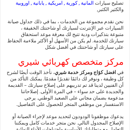
تصليح سيارات
المانية , كورية , امريكية , يابانية , اوروبية
والكثير الكثبر,
نحن نقدم مجموعة من الخدمات ، بما في ذلك جداول صيانة
السيارات عبر الإنترنت لسيارتك أو شاحنتك الخفيفة ،
متبوعة بتذكيرات ودية تتيح لك معرفة موعد استحقاق
سيارتك للخدمة. لم يكن من الأسهل أو الأكثر ملاءمة الحفاظ
على سيارتك أو شاحنتك في أفضل شكل
مركز متخصص كهربائي شيري
في
افضل كؤاج ومركز خدمة شيري
، نأخذ الوقت أيضًا لشرح
كل وظيفة ، ونوفر لك دائمًا تقديرًا مقدمًا. يمكنك التأكد من
أن الفنيين لدينا قد تم تدريبهم على إصلاح سيارتك – القديمة
والجديدة على حد سواء – في المرة الأولى. إصلاحاتنا
مدعومة بضمان مجاني على الصعيد الوطني. يرجى
الاستفسار من موظفي المتجر للحصول على التفاصيل.
يدعوك موظفونا الودودون لتحديد موعد لإجراء الصيانة أو
الإصلاح المجدول التالي. نحن متجر خدمات كامل ويمكننا
التعامل مع متطلباتك الأساسية واحتياجات الأداء النهائية