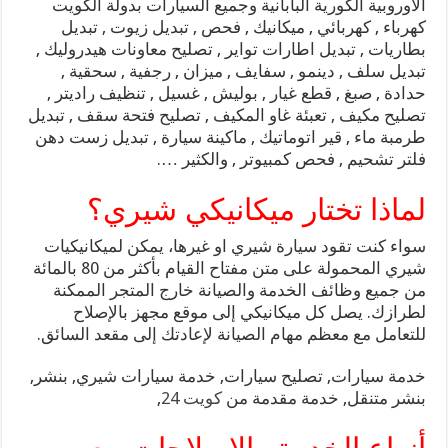
الاوروبية الكورية البابانية وجميع السيارات بدولة الكويت
كهرباء , كهربائي , ميكانيك , فحص , تبديل زيوت , تبديل
بطاريات , تبديل اطارات تواير , تصليح معاونات هيدروليك ,
تبديل سلف , دينمو , سفايف , ميزان , رجفية , سحقية ,
حدادة , صبغ , قطع غيار , بوليش , غسيل , تنظيف راديتر ,
تصليح مكيف , تعبئة غاو المكيف , تصليح فتحة سقف , تبديل
طرمبة ماء , قير اتوماتيك , ماكينة سيارة , تبديل زست دهن
فلتر تشحيم , فحص كمبيوتر , والكثير ….
لماذا تختار ميكانيكي شيري؟
سواء كنت تقود سيارة شيري او غيرها، يمكن لميكانيكيات
شيري المحمولة على متن مفتاح القيام بأكثر من 80 بالمائة
من جميع وظائف الخدمة والصيانة خارج المتجر الممكنة
لطرازك. يصل كل ميكانيكي إلى موقع مجهز بالإصلاح
للتعامل مع معظم مهام الصيانة لإعادتك إلى مقعد السائق.
خدمة سيارات, تصليح سيارات, خدمة سيارات شيري, بنشر,
بنشر متنقل, خدمة مقدمة من
كويت 24
,