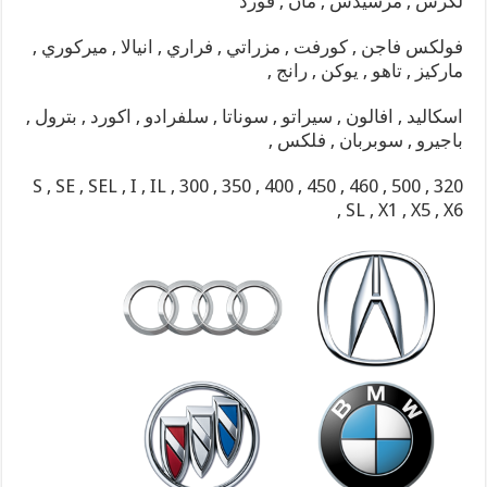
لكزس , مرسيدس , مان , فورد
فولكس فاجن , كورفت , مزراتي , فراري , انيالا , ميركوري ,
ماركيز , تاهو , يوكن , رانج ,
اسكاليد , افالون , سيراتو , سوناتا , سلفرادو , اكورد , بترول ,
باجيرو , سوبربان , فلكس ,
S , SE , SEL , I , IL , 300 , 350 , 400 , 450 , 460 , 500 , 320
, SL , X1 , X5 , X6