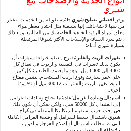
أنواع الخدمة والإصلاحات مع
شيري
يوفر
اخصائي تصليح شيري
قائمة طويلة من الخدمات لتختار
من بينها لاحتياجاتك. إنها بسيطة مثل اختيار معطر هواء
معلق لمرآة الرؤية الخلفية الخاصة بك من آلة البيع. ومع ذلك
، يتم سرد الصيانة والإصلاحات الأكثر شيوعًا المرتبطة
بسيارة شيري أدناه:
تغييرات الزيت والفلتر:
يقترح معظم خبراء السيارات أن
يكون لديك تغييرات في التصفية والزيوت في نطاق كل
3000 إلى 6000 ميل ، وهو ما يعتمد بالطبع بشكل كبير
على عمر سيارتك ونوع الزيت المستخدم. يضمن مفتاح
الربط تغيير الزيت والفلتر لمدة 3000 ميل أو 90 يومًا
أخرى.
استبدال وسادة الفرامل:
عادةً ما تحتاج وسادات الفرامل
إلى استبدال كل 50000 ميل ، ولكن يمكن أن يكون ذلك
في وقت أقرب. ستقوم الميكانيكا المتنقلة في
كراج
شيري
باستبدال بسيط للفرامل أو وظيفة الفرامل الكاملة
التي قد تتطلب استبدال أو إصلاح الفرجار والدوار ،
بالإضافة إلى منصات جديدة.