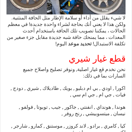
لا شيء يقلل من أداء أو سلامة الإطار مثل الحافة المنثنية.
ولكن هذا لا يعني أنك بحاجة لشراء واحدة جديدة! في معظم
الحالات ، يمكننا تصويب تلك الحافة باستخدام أحدث
المعدات ، مما يمنحك حافة شبه جديدة مقابل جزء صغير من
تكلفة الاستبدال!
تحديد موعد
اليوم!
قطع غيار شيري
نحن نخدم قع غيار اصلية, ونوفر تصليح واصلاح جميع
السارات بما في ذلك:
اكورا , اودي , بي ام دبليو , بويك , طاديلاك , شيري , دودج ,
فيات , جي ام , جي ام سي ,
هوندا , هونداي , انفنتي , جاكور , جيب , تويوتا , فولفو ,
نيسان , ميتسوبيشي , رنج روفر ,
كيا , كامري , برادو , لاند كروزر , موستنق , كمارو , شارجر ,