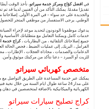
في
افضل كؤاج ومركز خدمة سيراتو
، نأخذ الوقت أيضًا
تقديرًا مقدمًا. يمكنك التأكد من أن الفنيين لدينا قد تم
والجديدة على حد سواء – في المرة الأولى. إصلاحاتنا
الوطني. يرجى الاستفسار من موظفي المتجر للحصول 
يدعوك موظفونا الودودون لتحديد موعد لإجراء الصيانة أ
خدمات كامل ويمكننا التعامل مع متطلباتك الأساسية واحت
جميع إصلاحاتك التلقائية ، من البطاريات ،
كراج خدمة ا
الفرامل ، البريك, إلى عمليات الضبط ، فحص الحالة الع
الدعامات والصدمات ، محاذاة العجلات ، الإطارات ، م
للزيت أو المبرد – دعنا نتأكد من مركبتك موثوق وآمن.
متخصص كهربائي سيراتو
يمكنك عبر خدمة المساعدة على الطريق التواصل مع م
على مدار 24 ساعة طوال ايام السنة من خلال نخ
الكهربائية والميكانيكية بالاضافة لمتخصصين في دهان و
كراج تصليح سيارات سيراتو