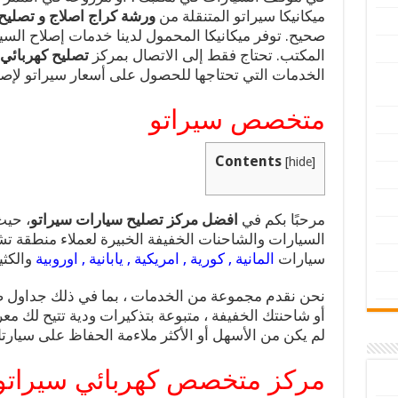
ميكانيكا سيراتو المتنقلة من
ورشة كراج اصلاج و تصلي
صحيح. توفر ميكانيكا المحمول لدينا خدمات إصلاح السي
المكتب. تحتاج فقط إلى الاتصال بمركز
تصليح كهربائي
الخدمات التي تحتاجها للحصول على أسعار سيراتو لإصل
متخصص سيراتو
Contents
[
hide
]
مرحبًا بكم في
افضل مركز تصليح سيارات سيراتو
، حيث
السيارات والشاحنات الخفيفة الخبيرة لعملاء منطقة ت
سيارات
المانية , كورية , امريكية , يابانية , اوروبية
والكثير
نحن نقدم مجموعة من الخدمات ، بما في ذلك جداول صي
أو شاحنتك الخفيفة ، متبوعة بتذكيرات ودية تتيح لك م
لم يكن من الأسهل أو الأكثر ملاءمة الحفاظ على سيا
مركز متخصص كهربائي سيراتو