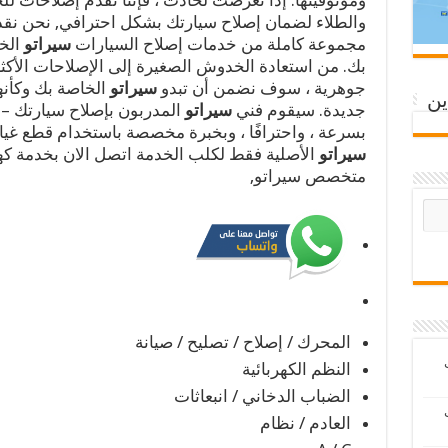
وموثوقيتها. إذا تعرضت لحادث ، فإننا نقدم إصلاحات ل
والطلاء لضمان إصلاح سيارتك بشكل احترافي, نحن نق
مجموعة كاملة من خدمات إصلاح السيارات
سيراتو
الخ
بك. من استعادة الخدوش الصغيرة إلى الإصلاحات الأكث
جوهرية ، سوف نضمن أن تبدو
سيراتو
الخاصة بك وكأنه
ين
جديدة. سيقوم فني
سيراتو
المدربون بإصلاح سيارتك –
بسرعة ، واحترافًا ، وبخبرة مخصصة باستخدام قطع غيا
سيراتو
الأصلية فقط لكلب الخدمة اتصل الان بخدمة كه
متخصص سيراتو,
المحرك / إصلاح / تصليح / صيانة
ب
النظم الكهربائية
الضباب الدخاني / انبعاثات
ب
العادم / نظام