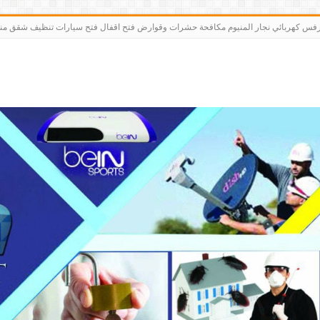
رت bein sports كاميرات مقوي سيرفس كهربائي نجار المنيوم مكافحة حشرات وقوارض فتح اقفال فتح سيارات