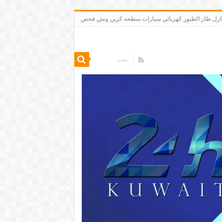
 تنظيف شقق منازل طار الطيور كهربائي سيارات سطحه كرين ونش فحص