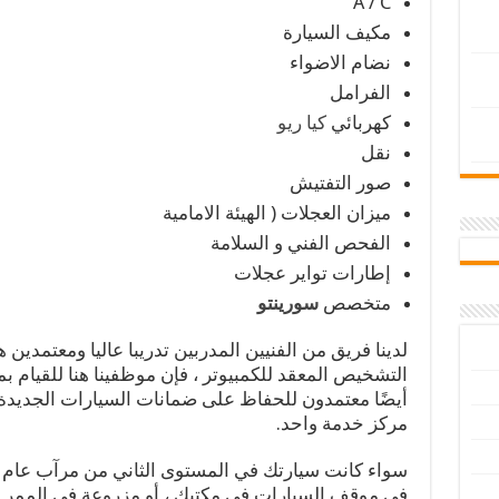
A / C
مكيف السيارة
نضام الاضواء
الفرامل
كهربائي
كيا ريو
نقل
صور التفتيش
ميزان العجلات ( الهيئة الامامية
الفحص الفني و السلامة
إطارات تواير عجلات
متخصص
سورينتو
لدينا فريق من الفنيين المدربين تدريبا عاليا ومعتمدين 
التشخيص المعقد للكمبيوتر ، فإن موظفينا هنا للقيام ب
أيضًا معتمدون للحفاظ على ضمانات السيارات الجديدة ،
مركز خدمة واحد.
سواء كانت سيارتك في المستوى الثاني من مرآب عام 
في موقف السيارات في مكتبك ، أو مزروعة في الممر ا