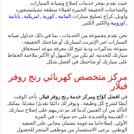
حيث نقدم بفخر خدمات إصلاح وصيانة السيارات
والشاحنات الخفيفة الخبيرة لعملاء منطقة تشيلمسفورد
ولويل, كراج تصليح سيارات
المانية , كورية , امريكية , يابانية
, اوروبية
والكثير الكثبر,
نحن نقدم مجموعة من الخدمات ، بما في ذلك جداول صيانة
السيارات عبر الإنترنت لسيارتك أو شاحنتك الخفيفة ،
متبوعة بتذكيرات ودية تتيح لك معرفة موعد استحقاق
سيارتك للخدمة. لم يكن من الأسهل أو الأكثر ملاءمة الحفاظ
على سيارتك أو شاحنتك في أفضل شكل
مركز متخصص كهربائي رنج روفر
فيلار
في
افضل كؤاج ومركز خدمة رنج روفر فيلار
، نأخذ الوقت
أيضًا لشرح كل وظيفة ، ونوفر لك دائمًا تقديرًا مقدمًا. يمكنك
التأكد من أن الفنيين لدينا قد تم تدريبهم على إصلاح سيارتك
– القديمة والجديدة على حد سواء – في المرة
الأولى. إصلاحاتنا مدعومة بضمان مجاني على الصعيد
الوطني. يرجى الاستفسار من موظفي المتجر للحصول