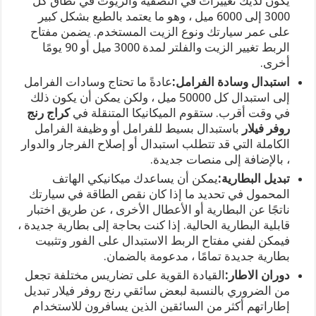
يكون لديك تغييرات في التصفية والزيوت في نطاق كل
3000 إلى 6000 ميل ، وهو ما يعتمد بالطبع بشكل كبير
على عمر سيارتك ونوع الزيت المستخدم. يضمن مفتاح
الربط تغيير الزيت والفلتر لمدة 3000 ميل أو 90 يومًا
أخرى.
استبدال وسادة الفرامل:
عادةً ما تحتاج وسادات الفرامل
إلى استبدال كل 50000 ميل ، ولكن يمكن أن يكون ذلك
في وقت أقرب. ستقوم الميكانيكا المتنقلة في
كراج رنج
روفر فيلار
باستبدال بسيط للفرامل أو وظيفة الفرامل
الكاملة التي قد تتطلب استبدال أو إصلاح الفرجار والدوار
، بالإضافة إلى منصات جديدة.
تبديل البطارية:
يمكن أن يساعدك ميكانيكي الهاتف
المحمول في تحديد ما إذا كان نقص الطاقة في سيارتك
ناتجًا عن البطارية أو الأعطال الأخرى ، عن طريق اختبار
قابلية البطارية الحالية. إذا كنت بحاجة إلى بطارية جديدة ،
فيمكن لفني مفتاح الربط الاستبدال على الفور وتثبيت
بطارية جديدة تمامًا ، مدعومة بالضمان.
دوران الاطار:
القيادة القوية على تضاريس مختلفة تجعل
من الضروري بالنسبة لبعض سائقي رنج روفر فيلار تبديل
إطاراتهم أكثر من السائقين الذين يسافرون للاستخدام