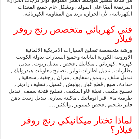
من شأنه تقصير متوسط ​​العمر المتوقع. تؤثر درجات الحرارة
المرتفعة أيضًا على المولد ، وبشكل عام جميع المعدات
الكهربائية ، لأن الحرارة تزيد من المقاومة الكهربائية.
فني كهربائي متخصص رنج روفر
فيلار
ورشة متخصصة تصليح السيارات الامريكية الالمانية
الاوروبية الكورية البابانية وجميع السيارات بدولة الكويت
كهرباء , كهربائي , ميكانيك , فحص , تبديل زيوت , تبديل
بطاريات , تبديل اطارات تواير , تصليح معاونات هيدروليك ,
تبديل سلف , دينمو , سفايف , ميزان , رجفية , سحقية ,
حدادة , صبغ , قطع غيار , بوليش , غسيل , تنظيف راديتر ,
تصليح مكيف , تعبئة غاو المكيف , تصليح فتحة سقف , تبديل
طرمبة ماء , قير اتوماتيك , ماكينة سيارة , تبديل زست دهن
فلتر تشحيم , فحص كمبيوتر , والكثير ….
لماذا تختار ميكانيكي رنج روفر
فيلار؟