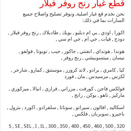
قطع غيار رنج روفر فيلار
نحن نخدم قع غيار اصلية, ونوفر تصليح واصلاح جميع
السارات بما في ذلك:
اكورا , اودي , بي ام دبليو , بويك , طاديلاك , رنج روفر فيلار ,
دودج , فيات , جي ام , جي ام سي ,
هوندا , هونداي , انفنتي , جاكور , جيب , تويوتا , فولفو ,
نيسان , ميتسوبيشي , رنج روفر ,
كيا , كامري , برادو , لاند كروزر , موستنق , كمارو , شارجر ,
لكزس , مرسيدس , مان , فورد
فولكس فاجن , كورفت , مزراتي , فراري , انيالا , ميركوري ,
ماركيز , تاهو , يوكن , رانج ,
اسكاليد , افالون , سيراتو , سوناتا , سلفرادو , اكورد , بترول ,
باجيرو , سوبربان , فلكس ,
S , SE , SEL , I , IL , 300 , 350 , 400 , 450 , 460 , 500 , 320