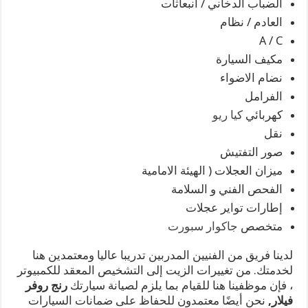
الضباب الدخاني / انبعاثات
العادم / نظام
A / C
مكيف السيارة
نضام الاضواء
الفرامل
كهربائي
كيا ريو
نقل
صور التفتيش
ميزان العجلات ( الهيئة الامامية
الفحص الفني و السلامة
إطارات تواير عجلات
متخصص
جاكوار سبورت
لدينا فريق من الفنيين المدربين تدريبا عاليا ومعتمدين هنا
لخدمتك. من تغييرات الزيت إلى التشخيص المعقد للكمبيوتر
، فإن موظفينا هنا للقيام بما يلزم لصيانة سيارتك
رنج روفر
فيلار,
نحن أيضًا معتمدون للحفاظ على ضمانات السيارات