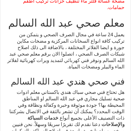
مضخة عسالة فلتر ماء تنظيف خزانات تركيب اطقم
حمامات.
معلم صحي عبد الله السالم
يعمل 24 ساعة في مجال الصرف الصحي و يتمكن من
تركيب كافة انواع السخانات المركزية و مضخات مكاين
جورة و ايضا الفلاتر المختلفة ، بالاضافة الى ذلك اصلاح
شبكات الصرف الصحي ، اتصلوا الان برقم معلم صحي عبد
الله السالم ونوفر فني
كهربائي
لتمديد ويرات كهربائية لفلاتر
الماء والبيلر ومضخات المياة.
فني صحي هندي عبد الله السالم
هل تحتاج فني صحي سباك هندي باكستاني معلم ادوات
صحية تسليك مجاري في عبد الله السالم او المناطق
المحيطة بها؟ جودة موثوقة وخبرة وكفالة ونظافة وفي
الوقت المحدد؟ يمكنك أن تشعر بالثقة في الاتصال بشركتنا
ذات التصنيف الأعلى بجميع أنواع
خدمات السباكة
والإصلاحات
دعنا نقدم لك تقريرًا سريعًا وسهلاً. نحن فنيين
مرخصين ولدينا خبرة واسعة في إصلاح السباكة والتركيبات