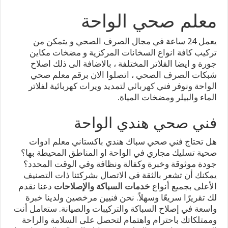
معلم صحي الواحة
يعمل 24 ساعة في مجال الصرف الصحي و يتمكن من
تركيب كافة انواع السخانات المركزية و مضخات مكاين
جورة و ايضا الفلاتر المختلفة ، بالاضافة الى ذلك اصلاح
شبكات الصرف الصحي ، اتصلوا الان برقم معلم صحي
الواحة ونوفر فني
كهربائي
لتمديد ويرات كهربائية لفلاتر
الماء والبيلر ومضخات المياة.
فني صحي هندي الواحة
هل تحتاج فني صحي سباك هندي باكستاني معلم ادوات
صحية تسليك مجاري في الواحة او المناطق المحيطة بها؟
جودة موثوقة وخبرة وكفالة ونظافة وفي الوقت المحدد؟
يمكنك أن تشعر بالثقة في الاتصال بشركتنا ذات التصنيف
الأعلى بجميع أنواع
خدمات السباكة والإصلاحات
دعنا نقدم
لك تقريرًا سريعًا وسهلاً. نحن فنيين مرخصين ولدينا خبرة
واسعة في إصلاح السباكة والتركيبات والصيانة. ستعامل أنت
وممتلكاتك باحترام واهتمام لتحصل على السلامة والراحة