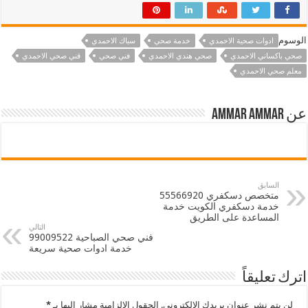
الوسوم
ادوات صحية الاحمدي
خدمة صحي
سباك الاحمدي
صحي باكساني الاحمدي
صحي هندي الاحمدي
فني صحي
قني صحي الاحمدي
معلم صحي الاحمدي
عن ammar ammar
السابق
متخصص دسكفري 55566920
خدمة دسكفري الكويت خدمة
المساعدة على الطريق
التالي
فني صحي الصباحية 99009522
خدمة ادوات صحية سريعة
اترك تعليقاً
لن يتم نشر عنوان بريدك الإلكتروني.
الحقول الإلزامية مشار إليها بـ
*