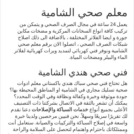
معلم صحي الشامية
يعمل 24 ساعة في مجال الصرف الصحي و يتمكن من
تركيب كافة انواع السخانات المركزية و مضخات مكاين
جورة و ايضا الفلاتر المختلفة ، بالاضافة الى ذلك اصلاح
شبكات الصرف الصحي ، اتصلوا الان برقم معلم صحي
الشامية ونوفر فني
كهربائي
لتمديد ويرات كهربائية لفلاتر
الماء والبيلر ومضخات المياة.
فني صحي هندي الشامية
هل تحتاج فني صحي سباك هندي باكستاني معلم ادوات
صحية تسليك مجاري في الشامية او المناطق المحيطة بها؟
جودة موثوقة وخبرة وكفالة ونظافة وفي الوقت المحدد؟
يمكنك أن تشعر بالثقة في الاتصال بشركتنا ذات التصنيف
الأعلى بجميع أنواع
خدمات السباكة والإصلاحات
دعنا نقدم
لك تقريرًا سريعًا وسهلاً. نحن فنيين مرخصين ولدينا خبرة
واسعة في إصلاح السباكة والتركيبات والصيانة. ستعامل أنت
وممتلكاتك باحترام واهتمام لتحصل على السلامة والراحة