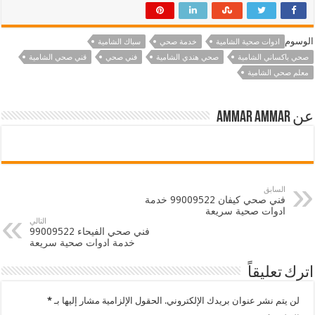
الوسوم
ادوات صحية الشامية
خدمة صحي
سباك الشامية
صحي باكساني الشامية
صحي هندي الشامية
فني صحي
قني صحي الشامية
معلم صحي الشامية
عن ammar ammar
السابق
فني صحي كيفان 99009522 خدمة
ادوات صحية سريعة
التالي
فني صحي الفيحاء 99009522
خدمة ادوات صحية سريعة
اترك تعليقاً
لن يتم نشر عنوان بريدك الإلكتروني.
الحقول الإلزامية مشار إليها بـ
*