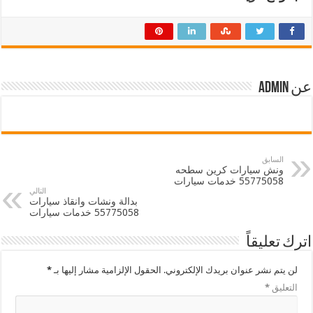
عن admin
السابق
ونش سيارات كرين سطحه
55775058 خدمات سيارات
التالي
بدالة ونشات وانقاذ سيارات
55775058 خدمات سيارات
اترك تعليقاً
لن يتم نشر عنوان بريدك الإلكتروني.
الحقول الإلزامية مشار إليها بـ
*
التعليق
*