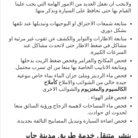
ولايجب ان نغفل العديد من الامور الهامة التي يجب علينا
القيام بها حتى نحافظ على السيارة ونذكر منها:
متابعة شمعات الاحتراق او البوجيهات وتبديلها عند تلفها
بشكل دوري.
متابعة الاطارات والتواير والكشف عن ثقوب غير مرئية او
مشاكل في ضغط الاطار حتى لاتحدث مشاكل عند
السرعات الكبيرة.
فحص المكابح والفرامر وفحص ضغط الزيت بدخلها
ومتابعة الانابيب الخاصة بها منعا من اي تسرب محتمل.
فحص ماء الرديتر وملئ خزان الماء بماء خاص بنوعية
جيدة خالي من الشوائب والاملاح
كأملاح
الكالسيوم
والمغنزيوم
والشوائب الاخرى
فحص فلتر الهواء .
فحص ماء المساحات لاهمية الزجاج ورؤية السائق منعا
لحدوث اي حوادث.
فحص اضاءة السيارة وتبديل المصابيح التالفة بجديدة.
بنشر متنقل خدمة طريق مدينة جابر