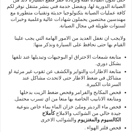
الصيانة الدورية لها، وبفضل خدمة فني بنشر متنقل نوفر لكم
كافة عمليات الصيانة بتكنولوجيا حديثة وتقنيات متطورة مع
مهندسين مختصين يحملون شهادات عالية وعلمية وخبرات
لسنوات طويلة في مجال الصيانة.
ولايجب ان نغفل العديد من الامور الهامة التي يجب علينا
القيام بها حتى نحافظ على السيارة ونذكر منها:
متابعة شمعات الاحتراق او البوجيهات وتبديلها عند تلفها
بشكل دوري.
متابعة الاطارات والتواير والكشف عن ثقوب غير مرئية او
مشاكل في ضغط الاطار حتى لاتحدث مشاكل عند
السرعات الكبيرة.
فحص المكابح والفرامر وفحص ضغط الزيت بدخلها
ومتابعة الانابيب الخاصة بها منعا من اي تسرب محتمل.
فحص ماء الرديتر وملئ خزان الماء بماء خاص بنوعية
جيدة خالي من الشوائب والاملاح
كأملاح
الكالسيوم
والمغنزيوم
والشوائب الاخرى
فحص فلتر الهواء .