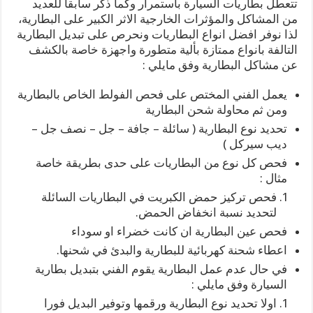
تتعطل بطاريات السيارة باستمرار وكما ذكر سابقا للعديد
من المشاكل والمؤثرات الخارجية الاثر الكبير على البطارية،
لذا نوفر افضل انواع البطاريات ونحرص على تبديل البطارية
التالفة بانواع ممتازة بألية متطورة واجهزة خاصة بالكشف
عن مشاكل البطارية وفق مايلي :
يعمل الفني المختص على فحص الفولط الخاص بالبطارية
ومن ثم محاولة شحن البطارية
تحديد نوع البطارية ( سائلة – جافة – جل – نصف جل –
ديب سيركل )
فحص كل نوع من البطاريات على حدى بطريقة خاصة
مثال :
فحص تركيز حمض الكبريت في البطاريات السائلة
لتحديد نسبة انخفاض الحمض.
فحص عين البطارية ان كانت خضراء او سوداء
اعطاء شحنة كهربائية للبطارية والبدئ في شحنها.
في حال عدم عمل البطارية يقوم الفني بتبديل بطارية
السيارة وفق مايلي :
اولا تحديد نوع البطارية ورقمها وتوفير البديل فورا