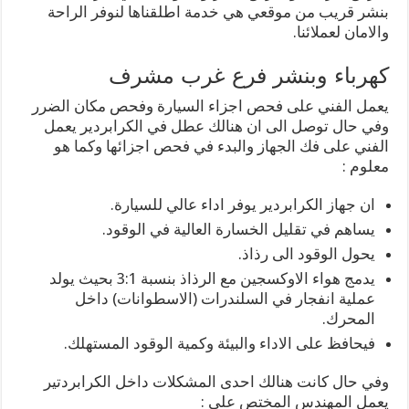
بنشر قريب من موقعي هي خدمة اطلقناها لنوفر الراحة
والامان لعملائنا.
كهرباء وبنشر فرع غرب مشرف
يعمل الفني على فحص اجزاء السيارة وفحص مكان الضرر
وفي حال توصل الى ان هنالك عطل في الكرابردير يعمل
الفني على فك الجهاز والبدء في فحص اجزائها وكما هو
معلوم :
ان جهاز الكرابردير يوفر اداء عالي للسيارة.
يساهم في تقليل الخسارة العالية في الوقود.
يحول الوقود الى رذاذ.
يدمج هواء الاوكسجين مع الرذاذ بنسبة 3:1 بحيث يولد
عملية انفجار في السلندرات (الاسطوانات) داخل
المحرك.
فيحافظ على الاداء والبيئة وكمية الوقود المستهلك.
وفي حال كانت هنالك احدى المشكلات داخل الكرابردتير
يعمل المهندس المختص على :