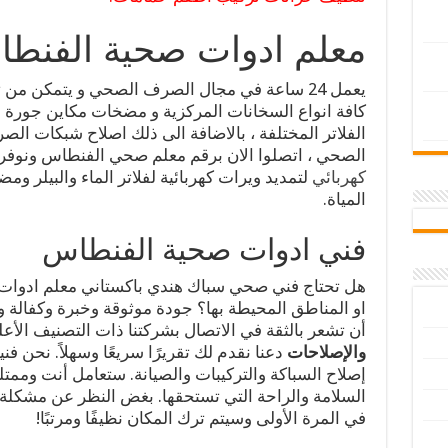
معلم ادوات صحية الفنط
يعمل 24 ساعة في مجال الصرف الصحي و يتمكن من
كافة انواع السخانات المركزية و مضخات مكاين جورة و
الفلاتر المختلفة ، بالاضافة الى ذلك اصلاح شبكات ال
الصحي ، اتصلوا الان برقم معلم صحي الفنطاس ونوفر
كهربائي
لتمديد ويرات كهربائية لفلاتر الماء والبيلر وم
المياة.
فني ادوات صحية الفنطاس
هل تحتاج فني صحي سباك هندي باكستاني معلم ادوا
او المناطق المحيطة بها؟ جودة موثوقة وخبرة وكفالة 
أن تشعر بالثقة في الاتصال بشركتنا ذات التصنيف الأع
والإصلاحات
دعنا نقدم لك تقريرًا سريعًا وسهلاً. نحن 
إصلاح السباكة والتركيبات والصيانة. ستعامل أنت وممت
السلامة والراحة التي تستحقها. بغض النظر عن مشكلة ا
في المرة الأولى وسيتم ترك المكان نظيفًا ومرتبًا!