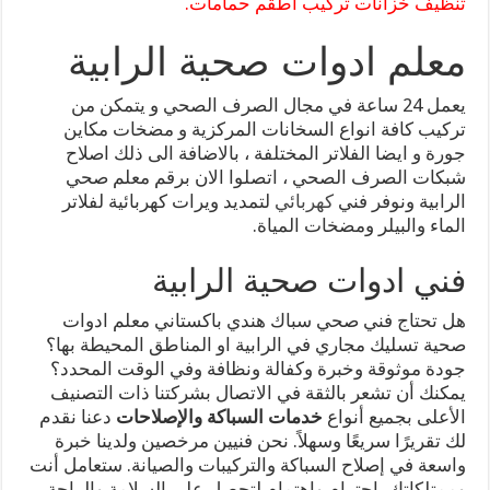
تنظيف خزانات تركيب اطقم حمامات.
معلم ادوات صحية الرابية
يعمل 24 ساعة في مجال الصرف الصحي و يتمكن من
تركيب كافة انواع السخانات المركزية و مضخات مكاين
جورة و ايضا الفلاتر المختلفة ، بالاضافة الى ذلك اصلاح
شبكات الصرف الصحي ، اتصلوا الان برقم معلم صحي
الرابية ونوفر فني
كهربائي
لتمديد ويرات كهربائية لفلاتر
الماء والبيلر ومضخات المياة.
فني ادوات صحية الرابية
هل تحتاج فني صحي سباك هندي باكستاني معلم ادوات
صحية تسليك مجاري في الرابية او المناطق المحيطة بها؟
جودة موثوقة وخبرة وكفالة ونظافة وفي الوقت المحدد؟
يمكنك أن تشعر بالثقة في الاتصال بشركتنا ذات التصنيف
الأعلى بجميع أنواع
خدمات السباكة والإصلاحات
دعنا نقدم
لك تقريرًا سريعًا وسهلاً. نحن فنيين مرخصين ولدينا خبرة
واسعة في إصلاح السباكة والتركيبات والصيانة. ستعامل أنت
وممتلكاتك باحترام واهتمام لتحصل على السلامة والراحة