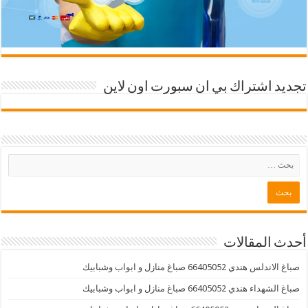
تجديد اشتراك بي ان سبورت اون لاين
أحدث المقالات
صباغ الاندلس هندي 66405052 صباغ منازل و ابواب وشبابيك
صباغ الشهداء هندي 66405052 صباغ منازل و ابواب وشبابيك