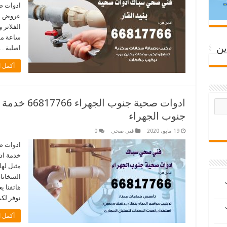
ادوات صح
عروض مت
ساعة مقا
ين
اصلية …
أكمل ا
ادوات صحية 
جنوب الجهراء
19 مايو، 2020
فني صحي
0
ادوات ص
خدمة اد
مثيل له
السخانات
ب
نوفر لك
ب
أكمل ا