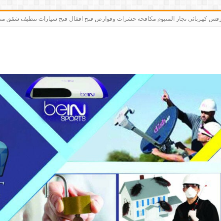
رت bein sports كاميرات مقوي سيرفس كهربائي نجار المنيوم مكافحة حشرات وقوارض فتح اقفال فتح سيارات