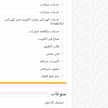
خدمات ستلايت
خدمات سيارات
خدمات كهربائي منازل الكويت فني كهربائي
97446767
خدمات مكافحة حشرات
صباغ في الكويت
طارد الطيور
فني صحي
كاميرات مراقبه
مقوي سيرفس
نجار فتح اقفال
منوعات
تسجيل الدخول