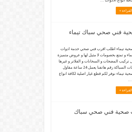
افة انواع الادوات …
لقراءة »
حية تيماء اطلب اقرب فني صحي خدمة ادوات
اء و تمتع بخصومات لا مثيل لها و عروض متميزة
 تركيب المضخات و السخانات و الفلاتر و غيرها
من خدمات السباكة رقم هاتفنا يعمل 24 ساعة مقاول
ية تيماء نوفر لكم قطع غيار اصلية لكافة انواع
 …
لقراءة »
66817766 خدمة ادوات صحية فني صحي سباك