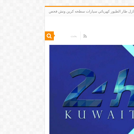
 تنظيف شقق منازل طار الطيور كهربائي سيارات سطحه كرين ونش فحص