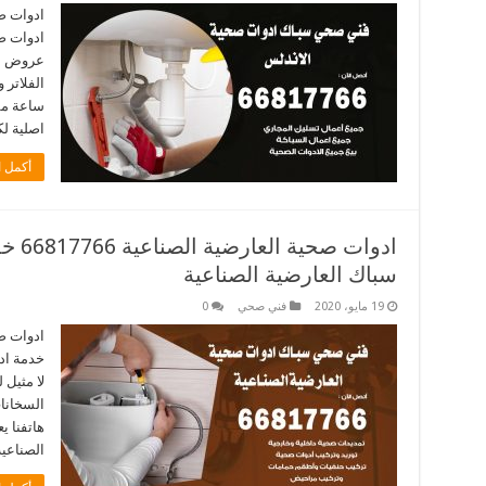
ادوات ص
ادوات صح
عروض مت
ساعة مق
اصلية لك
أكمل ا
ادوات
سباك العارضية الصناعية
19 مايو، 2020
فني صحي
0
ادوات ص
خدمة اد
لا مثيل
السخانات
الصناعية