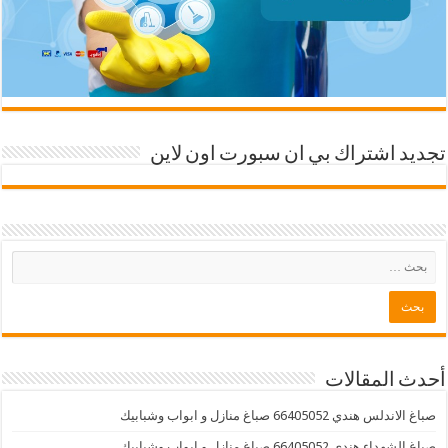
تجديد اشتراك بي ان سبورت اون لاين
أحدث المقالات
صباغ الاندلس هندي 66405052 صباغ منازل و ابواب وشبابيك
صباغ الشهداء هندي 66405052 صباغ منازل و ابواب وشبابيك