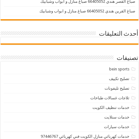
صباغ القصر هندي 66405052 صباغ منازل و ابواب وشبابيك
صباغ القرين هندي 66405052 صباغ منازل و ابواب وشبابيك
أحدث التعليقات
تصنيفات
bein sports
تصليح تكييف
تصليح تليفونات
ثلاجات غسالات طباخات
خدمات تنظيف الكويت
خدمات ستلايت
خدمات سيارات
خدمات كهربائي منازل الكويت فني كهربائي 97446767