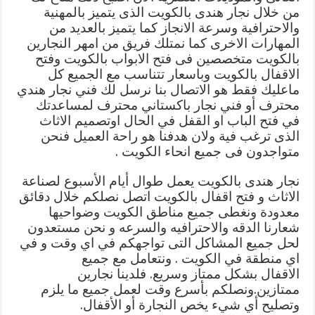
من خلال نجار هندى بالكويت الذى يتميز بالمهنية
والاحترافية وسرعة الانجاز كما يتميز بالعديد من
المهارات الاخرى كما نمتلك فريق من امهر النجارين
بالكويت متخصصين فى فتح الابواب بالكويت وفتح
الاقفال بالكويت وباسعار تتناسب مع الجميع كل
ماعليك فقط هو الاتصال بنا نرسل لك فني نجار هندي
محترف أو فني نجار باكستاني محترف لمساعدتك
في فتح الباب او القفل في الحال اوتصميم الاثاث
الذى ترغب فية ولان هدفنا هو راحة العميل فنحن
متواجدون فى جميع انحاء الكويت .
نجار هندى بالكويت يعمل طوال أيام الأسبوع لصناعة
الاثاث و فتح اقفال بالكويت اتصل نصلكم خلال دقائق
معدودة ونغطى جميع مناطق الكويت وضواحيها
شعارنا الدقه والاحترافيه والسرعه و نحن مستعدون
لحل جميع المشاكل التى تواجهكم في اي وقت و في
اي منطقة في الكويت . ونتعامل مع جميع
الاقفال بشكل ممتاز وسريع. فلدينا نجارين
ممتازين.ونصلكم بأسرع وقت لعمل جميع ما يلزم
وتصليح أي شيء يخص النجارة أو الأقفال.