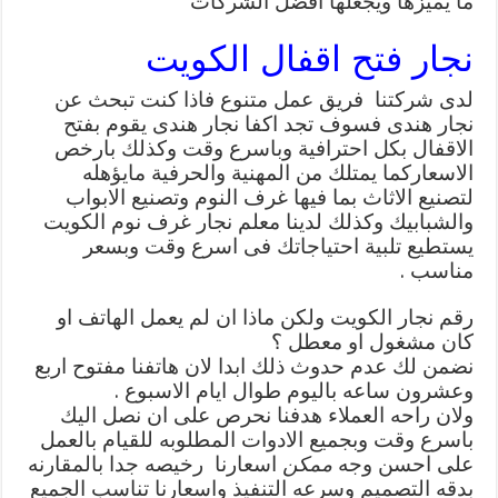
ما يميزها ويجعلها افضل الشركات
نجار فتح اقفال الكويت
لدى شركتنا فريق عمل متنوع فاذا كنت تبحث عن
نجار هندى فسوف تجد اكفا نجار هندى يقوم بفتح
الاقفال بكل احترافية وباسرع وقت وكذلك بارخص
الاسعاركما يمتلك من المهنية والحرفية مايؤهله
لتصنيع الاثاث بما فيها غرف النوم وتصنيع الابواب
والشبابيك وكذلك لدينا معلم نجار غرف نوم الكويت
يستطيع تلبية احتياجاتك فى اسرع وقت وبسعر
مناسب .
رقم نجار الكويت ولكن ماذا ان لم يعمل الهاتف او
كان مشغول او معطل ؟
نضمن لك عدم حدوث ذلك ابدا لان هاتفنا مفتوح اربع
وعشرون ساعه باليوم طوال ايام الاسبوع .
ولان راحه العملاء هدفنا نحرص على ان نصل اليك
باسرع وقت وبجميع الادوات المطلوبه للقيام بالعمل
على احسن وجه
ممكن
اسعارنا رخيصه جدا بالمقارنه
بدقه التصميم وسرعه التنفيذ واسعارنا تناسب الجميع