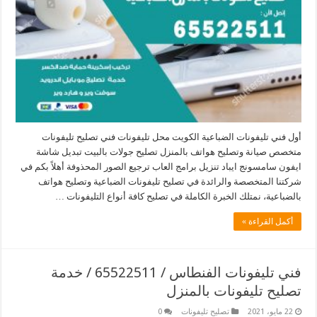
أول فني تليفونات الضباعية الكويت محل تليفونات فني تصليح تليفونات
متخصص صيانة وتصليح هواتف بالمنزل تصليح جولات بالبيت تبديل شاشة
ايفون سامسونج ايباد تنزيل برامج العاب ترجيع الصور المحذوفة أهلاً بكم في
شركتنا المتخصصة والرائدة في تصليح تليفونات الضباعية وتصليح هواتف
بالضباعية، نمتلك الخبرة الكاملة في تصليح كافة أنواع التليفونات …
أكمل القراءة »
فني تليفونات الفنطاس / 65522511 / خدمة
تصليح تليفونات بالمنزل
22 مايو، 2021
تصليح تليفونات
0