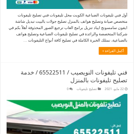
أول فني تليفونات الضباعية الكويت محل تليفونات فني تصليح تليفونات
متخصص صيانة وتصليح هواتف بالمنزل تصليح جولات بالبيت تبديل شاشة
ايفون سامسونج ايباد تنزيل برامج العاب ترجيع الصور المحذوفة أهلاً بكم في
شركتنا المتخصصة والرائدة في تصليح تليفونات الضباعية وتصليح هواتف
بالضباعية، نمتلك الخبرة الكاملة في تصليح كافة أنواع التليفونات …
أكمل القراءة »
فني تليفونات النويصيب / 65522511 / خدمة
تصليح تليفونات بالمنزل
22 مايو، 2021
تصليح تليفونات
0