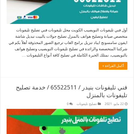
أول فني تليفونات النويصيب الكويت محل تليفونات فني تصليح تليفونات
متخصص صيانة وتصليح هواتف بالمنزل تصليح جولات بالبيت تبديل شاشة
ايفون سامسونج ايباد تنزيل برامج العاب ترجيع الصور المحذوفة أهلاً بكم في
شركتنا المتخصصة والرائدة في تصليح تليفونات النويصيب وتصليح هواتف
بالنويصيب، نمتلك الخبرة الكاملة في تصليح كافة أنواع التليفونات …
أكمل القراءة »
فني تليفونات بنيدر / 65522511 / خدمة تصليح
تليفونات بالمنزل
22 مايو، 2021
تصليح تليفونات
0