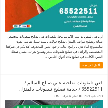
أول فني تليفونات بنيدر الكويت محل تليفونات فني تصليح تليفونات متخصص
صيانة وتصليح هواتف بالمنزل تصليح جولات بالبيت تبديل شاشة ايفون
سامسونج ايباد تنزيل برامج العاب ترجيع الصور المحذوفة أهلاً بكم في شركتنا
المتخصصة والرائدة في تصليح تليفونات بنيدر وتصليح هواتف ببنيدر، نمتلك
الخبرة الكاملة في تصليح كافة أنواع التليفونات …
أكمل القراءة »
فني تليفونات ضاحية علي صباح السالم /
65522511 / خدمة تصليح تليفونات بالمنزل
22 مايو، 2021
تصليح تليفونات
0