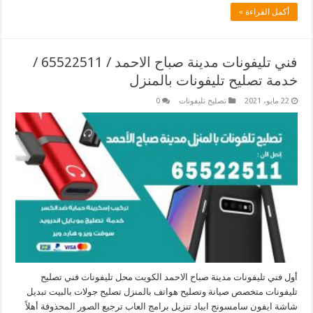
أكمل القراءة »
فني تليفونات مدينة صباح الاحمد / 65522511 /
خدمة تصليح تليفونات بالمنزل
22 مايو، 2021
تصليح تليفونات
0
أول فني تليفونات مدينة صباح الاحمد الكويت محل تليفونات فني تصليح
تليفونات متخصص صيانة وتصليح هواتف بالمنزل تصليح جولات بالبيت تبديل
شاشة ايفون سامسونج ايباد تنزيل برامج العاب ترجيع الصور المحذوفة أهلاً