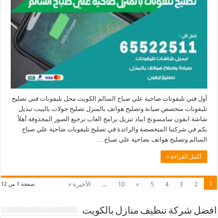
أول فني تليفونات ضاحية علي صباح السالم الكويت محل تليفونات فني تصليح
تليفونات متخصص صيانة وتصليح هواتف بالمنزل تصليح جولات بالبيت تبديل
شاشة ايفون سامسونج ايباد تنزيل برامج العاب ترجيع الصور المحذوفة أهلاً
بكم في شركتنا المتخصصة والرائدة في تصليح تليفونات ضاحية علي صباح
السالم وتصليح هواتف بضاحية علي صباح …
أكمل القراءة »
1
2
3
4
5
»
10
...
الأخيرة »
صفحة 1 من 12
افضل شركة تنظيف منازل بالكويت