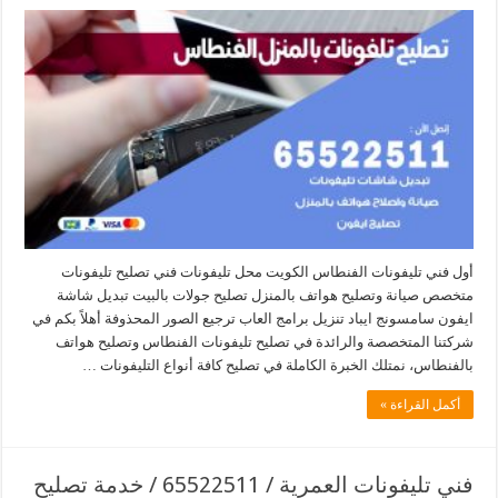
أول فني تليفونات الفنطاس الكويت محل تليفونات فني تصليح تليفونات
متخصص صيانة وتصليح هواتف بالمنزل تصليح جولات بالبيت تبديل شاشة
ايفون سامسونج ايباد تنزيل برامج العاب ترجيع الصور المحذوفة أهلاً بكم في
شركتنا المتخصصة والرائدة في تصليح تليفونات الفنطاس وتصليح هواتف
بالفنطاس، نمتلك الخبرة الكاملة في تصليح كافة أنواع التليفونات …
أكمل القراءة »
فني تليفونات العمرية / 65522511 / خدمة تصليح