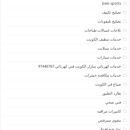
bein sports
تصليح تكييف
تصليح تليفونات
ثلاجات غسالات طباخات
خدمات تنظيف الكويت
خدمات ستلايت
خدمات سيارات
خدمات كهربائي منازل الكويت فني كهربائي 97446767
خدمات مكافحة حشرات
صباغ في الكويت
طارد الطيور
فني صحي
كاميرات مراقبه
مقوي سيرفس
نجار فتح اقفال