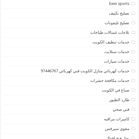
bein sports
تصليح تكييف
تصليح تليفونات
ثلاجات غسالات طباخات
خدمات تنظيف الكويت
خدمات ستلايت
خدمات سيارات
خدمات كهربائي منازل الكويت فني كهربائي 97446767
خدمات مكافحة حشرات
صباغ في الكويت
طارد الطيور
فني صحي
كاميرات مراقبه
مقوي سيرفس
نجار فتح اقفال