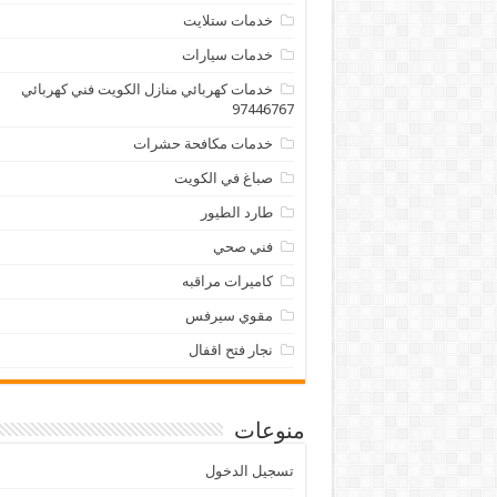
خدمات ستلايت
خدمات سيارات
خدمات كهربائي منازل الكويت فني كهربائي
97446767
خدمات مكافحة حشرات
صباغ في الكويت
طارد الطيور
فني صحي
كاميرات مراقبه
مقوي سيرفس
نجار فتح اقفال
منوعات
تسجيل الدخول