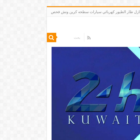
 تنظيف شقق منازل طار الطيور كهربائي سيارات سطحه كرين ونش فحص