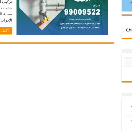
تركيب ال
صحية الر
الادوات
ين
أكمل ا
ب
ب