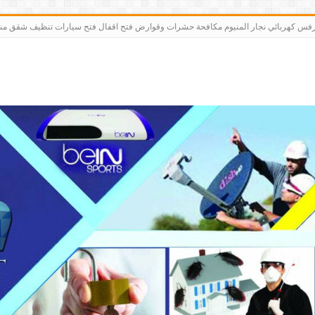
رت bein sports كاميرات مقوي سيرفس كهربائي نجار المنيوم مكافحة حشرات وقوارض فتح اقفال فتح سيارات