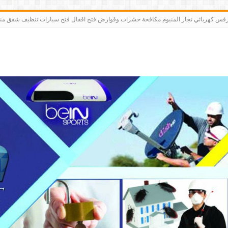
رت bein sports كاميرات مقوي سيرفس كهربائي نجار المنيوم مكافحة حشرات وقوارض فتح اقفال فتح سيارات