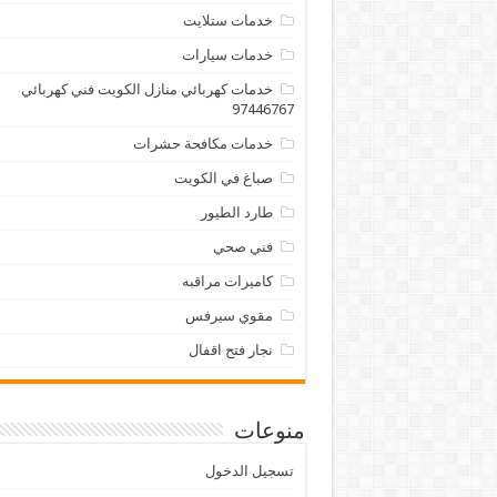
خدمات ستلايت
خدمات سيارات
خدمات كهربائي منازل الكويت فني كهربائي
97446767
خدمات مكافحة حشرات
صباغ في الكويت
طارد الطيور
فني صحي
كاميرات مراقبه
مقوي سيرفس
نجار فتح اقفال
منوعات
تسجيل الدخول