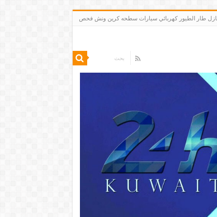
 تنظيف شقق منازل طار الطيور كهربائي سيارات سطحه كرين ونش فحص