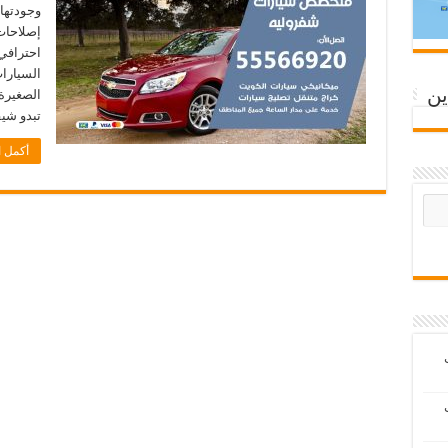
وجودتها 
إصلاحات
احترافي
السيارا
ين
الصغيرة
تبدو شيف
أكمل ا
ب
ب