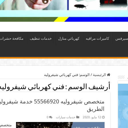
سيرفس
كاميرات مراقبه
كهربائي منازل
خدمات تنظيف
مكافحة حشرات
الرئيسية
/
الوسم:
فني كهربائي شيفروليه
أرشيف الوسم :
فني كهربائي شيفروليه
متخصص شيفروليه 66920
الطريق
12 مايو، 2020
خدمات سيارات
0
متخصص ش