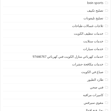
bein sports
تصليح تكييف
تصليح تليفونات
ثلاجات غسالات طباخات
خدمات تنظيف الكويت
خدمات ستلايت
خدمات سيارات
خدمات كهربائي منازل الكويت فني كهربائي 97446767
خدمات مكافحة حشرات
صباغ في الكويت
طارد الطيور
فني صحي
كاميرات مراقبه
مقوي سيرفس
نجار فتح اقفال