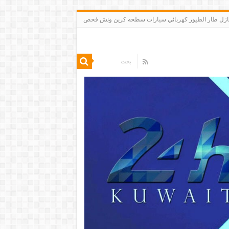
 تنظيف شقق منازل طار الطيور كهربائي سيارات سطحه كرين ونش فحص