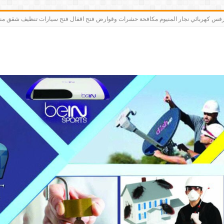
رت bein sports كاميرات مقوي سيرفس كهربائي نجار المنيوم مكافحة حشرات وقوارض فتح اقفال فتح سيارات