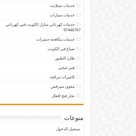
خدمات ستلايت
خدمات سيارات
خدمات كهربائي منازل الكويت فني كهربائي
97446767
خدمات مكافحة حشرات
صباغ في الكويت
طارد الطيور
فني صحي
كاميرات مراقبه
مقوي سيرفس
نجار فتح اقفال
منوعات
تسجيل الدخول