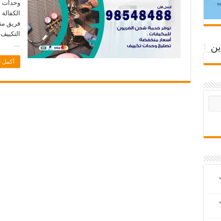
وحدات ت
الكفالة 
فريق مت
التكييف
…
ين
أكمل ا
ب
ب