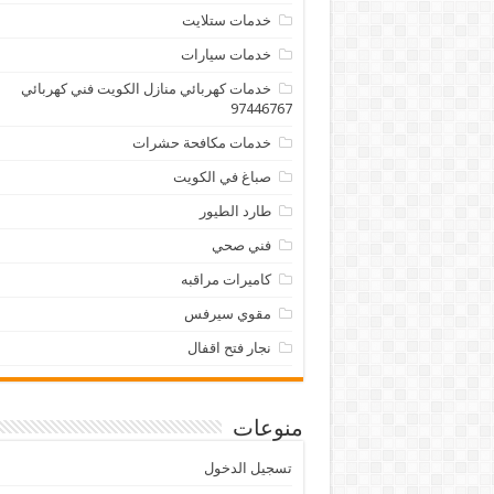
خدمات ستلايت
خدمات سيارات
خدمات كهربائي منازل الكويت فني كهربائي
97446767
خدمات مكافحة حشرات
صباغ في الكويت
طارد الطيور
فني صحي
كاميرات مراقبه
مقوي سيرفس
نجار فتح اقفال
منوعات
تسجيل الدخول