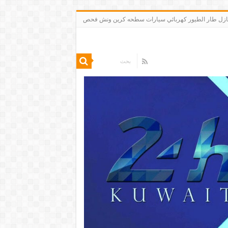
 تنظيف شقق منازل طار الطيور كهربائي سيارات سطحه كرين ونش فحص