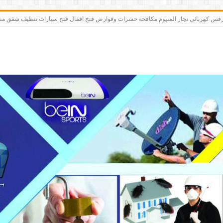
رت bein sports كاميرات مقوي سيرفس كهربائي نجار المنيوم مكافحة حشرات وقوارض فتح اقفال فتح سيارات