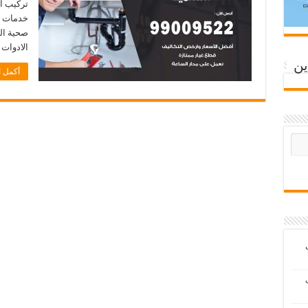
تركيب ال
صحية الس
الادوات
ين
أكمل ا
ب
ب