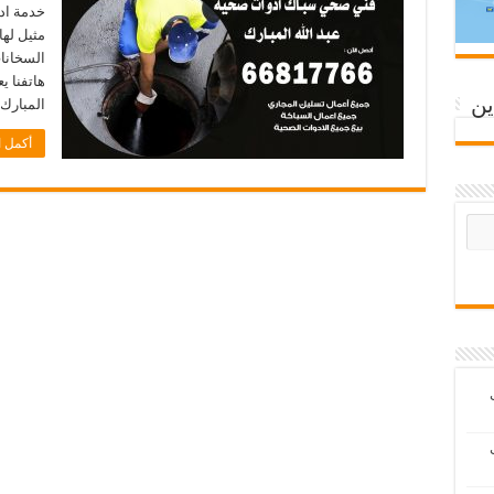
خدمة ادو
مثيل له
السخانات
ين
المبارك
أكمل ا
ب
ب