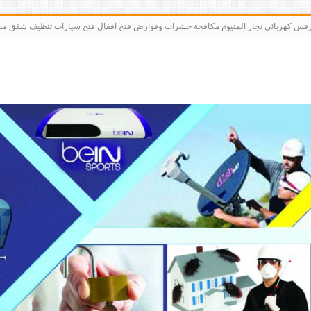
رت bein sports كاميرات مقوي سيرفس كهربائي نجار المنيوم مكافحة حشرات وقوارض فتح اقفال فتح سيارات