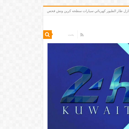
 تنظيف شقق منازل طار الطيور كهربائي سيارات سطحه كرين ونش فحص