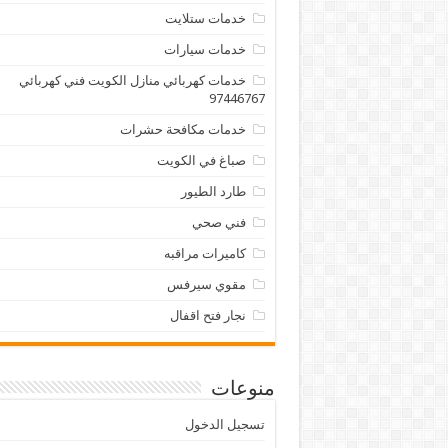
خدمات ستلايت
خدمات سيارات
خدمات كهربائي منازل الكويت فني كهربائي
97446767
خدمات مكافحة حشرات
صباغ في الكويت
طارد الطيور
فني صحي
كاميرات مراقبه
مقوي سيرفس
نجار فتح اقفال
منوعات
تسجيل الدخول