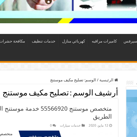
سيرفس
كاميرات مراقبه
كهربائي منازل
خدمات تنظيف
مكافحة حشرات
الرئيسية
/
الوسم:
تصليح مكيف موستنج
أرشيف الوسم :
تصليح مكيف موستنج
متخصص موستنج 55566920 
الطريق
12 مايو، 2020
خدمات سيارات
0
متخصص م