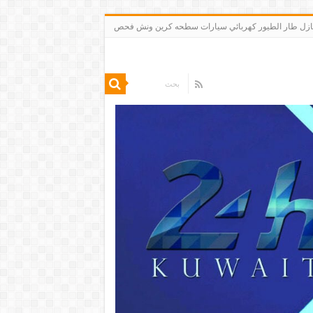
 تنظيف شقق منازل طار الطيور كهربائي سيارات سطحه كرين ونش فحص