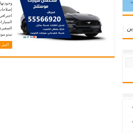
وجودتها 
إصلاحات
احترافي
السيارا
ين
الصغيرة
تبدو موس
أكمل ا
ب
ب