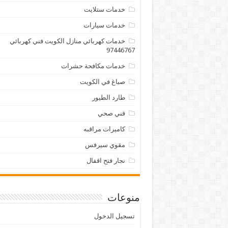
خدمات ستلايت
خدمات سيارات
خدمات كهربائي منازل الكويت فني كهربائي
97446767
خدمات مكافحة حشرات
صباغ في الكويت
طارد الطيور
فني صحي
كاميرات مراقبه
مقوي سيرفس
نجار فتح اقفال
منوعات
تسجيل الدخول