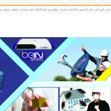
رت bein sports كاميرات مقوي سيرفس كهربائي نجار المنيوم مكافحة حشرات وقوارض فتح اقفال فتح سيارات