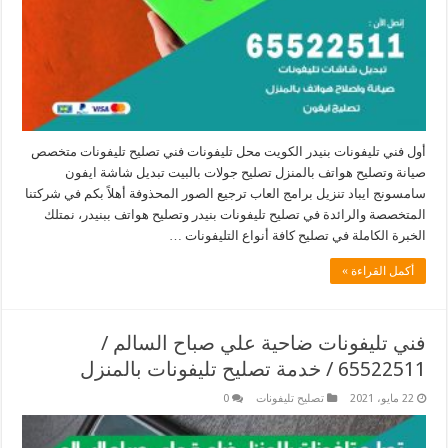
أول فني تليفونات بنيدر الكويت محل تليفونات فني تصليح تليفونات متخصص
صيانة وتصليح هواتف بالمنزل تصليح جولات بالبيت تبديل شاشة ايفون
سامسونج ايباد تنزيل برامج العاب ترجيع الصور المحذوفة أهلاً بكم في شركتنا
المتخصصة والرائدة في تصليح تليفونات بنيدر وتصليح هواتف ببنيدر، نمتلك
الخبرة الكاملة في تصليح كافة أنواع التليفونات …
أكمل القراءة »
فني تليفونات ضاحية علي صباح السالم /
65522511 / خدمة تصليح تليفونات بالمنزل
22 مايو، 2021
تصليح تليفونات
0