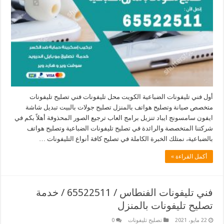
أول فني تليفونات الضباعية الكويت محل تليفونات فني تصليح تليفونات
متخصص صيانة وتصليح هواتف بالمنزل تصليح جولات بالبيت تبديل شاشة
ايفون سامسونج ايباد تنزيل برامج العاب ترجيع الصور المحذوفة أهلاً بكم في
شركتنا المتخصصة والرائدة في تصليح تليفونات الضباعية وتصليح هواتف
بالضباعية، نمتلك الخبرة الكاملة في تصليح كافة أنواع التليفونات …
أكمل القراءة »
فني تليفونات الفنطاس / 65522511 / خدمة
تصليح تليفونات بالمنزل
22 مايو، 2021
تصليح تليفونات
0