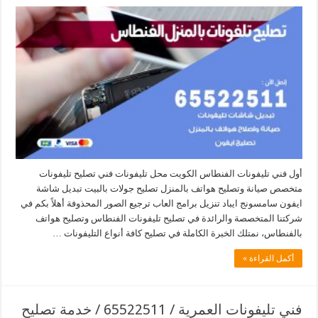
أول فني تليفونات الفنطاس الكويت محل تليفونات فني تصليح تليفونات
متخصص صيانة وتصليح هواتف بالمنزل تصليح جولات بالبيت تبديل شاشة
ايفون سامسونج ايباد تنزيل برامج العاب ترجيع الصور المحذوفة أهلاً بكم في
شركتنا المتخصصة والرائدة في تصليح تليفونات الفنطاس وتصليح هواتف
بالفنطاس، نمتلك الخبرة الكاملة في تصليح كافة أنواع التليفونات …
أكمل القراءة »
فني تليفونات العمرية / 65522511 / خدمة تصليح