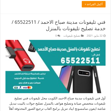
أكمل القراءة »
فني تليفونات مدينة صباح الاحمد / 65522511 /
خدمة تصليح تليفونات بالمنزل
22 مايو، 2021
تصليح تليفونات
0
أول فني تليفونات مدينة صباح الاحمد الكويت محل تليفونات فني تصليح
تليفونات متخصص صيانة وتصليح هواتف بالمنزل تصليح جولات بالبيت تبديل
شاشة ايفون سامسونج ايباد تنزيل برامج العاب ترجيع الصور المحذوفة أهلاً