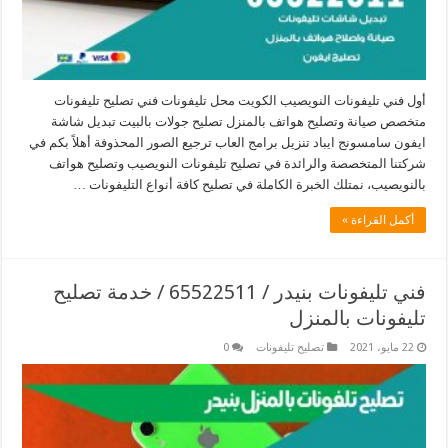
أول فني تليفونات النويصيب الكويت محل تليفونات فني تصليح تليفونات
متخصص صيانة وتصليح هواتف بالمنزل تصليح جولات بالبيت تبديل شاشة
ايفون سامسونج ايباد تنزيل برامج العاب ترجيع الصور المحذوفة أهلاً بكم في
شركتنا المتخصصة والرائدة في تصليح تليفونات النويصيب وتصليح هواتف
بالنويصيب، نمتلك الخبرة الكاملة في تصليح كافة أنواع التليفونات …
أكمل القراءة »
فني تليفونات بنيدر / 65522511 / خدمة تصليح
تليفونات بالمنزل
22 مايو، 2021
تصليح تليفونات
0