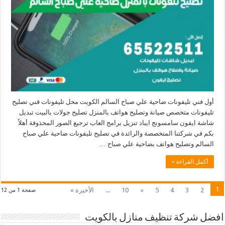
أول فني تليفونات ضاحية علي صباح السالم الكويت محل تليفونات فني تصليح
تليفونات متخصص صيانة وتصليح هواتف بالمنزل تصليح جولات بالبيت تبديل
شاشة ايفون سامسونج ايباد تنزيل برامج العاب ترجيع الصور المحذوفة أهلاً
بكم في شركتنا المتخصصة والرائدة في تصليح تليفونات ضاحية علي صباح
السالم وتصليح هواتف بضاحية علي صباح …
أكمل القراءة »
1
2
3
4
5
»
10
...
الأخيرة »
صفحة 1 من 12
افضل شركة تنظيف منازل بالكويت