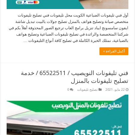
أول فني تليفونات الضباعية الكويت محل تليفونات فني تصليح تليفونات
متخصص صيانة وتصليح هواتف بالمنزل تصليح جولات بالبيت تبديل شاشة
ايفون سامسونج ايباد تنزيل برامج العاب ترجيع الصور المحذوفة أهلاً بكم في
شركتنا المتخصصة والرائدة في تصليح تليفونات الضباعية وتصليح هواتف
بالضباعية، نمتلك الخبرة الكاملة في تصليح كافة أنواع التليفونات …
أكمل القراءة »
فني تليفونات النويصيب / 65522511 / خدمة
تصليح تليفونات بالمنزل
22 مايو، 2021
تصليح تليفونات
0