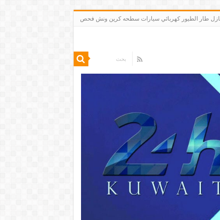
 تنظيف شقق منازل طار الطيور كهربائي سيارات سطحه كرين ونش فحص