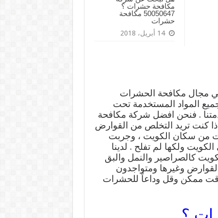
مكافحة حشرات ؟
50050647 مكافحة
حشرات
14 أبريل، 2018
في مجال مكافحة الحشرات
 جميع المواد المستخدمة تحت
تنا . فنحن افضل شركة مكافحة
ا كنت تريد التخلص من القوارض
نت من سكان الكويت ، وجربت
كويت ولكها لم تفلح . لدينا
ويت كالصراصير والنمل والبق
لقوارض وغيرها ومتواجدون
قت ممكن وقل وداعاً للحشرات
ات ؟