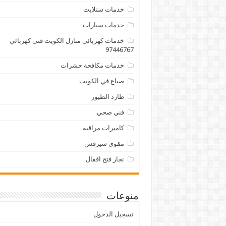
خدمات ستلايت
خدمات سيارات
خدمات كهربائي منازل الكويت فني كهربائي
97446767
خدمات مكافحة حشرات
صباغ في الكويت
طارد الطيور
فني صحي
كاميرات مراقبه
مقوي سيرفس
نجار فتح اقفال
منوعات
تسجيل الدخول