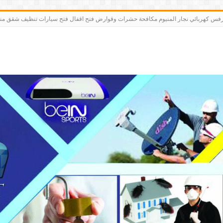
رت bein sports كاميرات مقوي سيرفس كهربائي نجار المنيوم مكافحة حشرات وقوارض فتح اقفال فتح سيارات