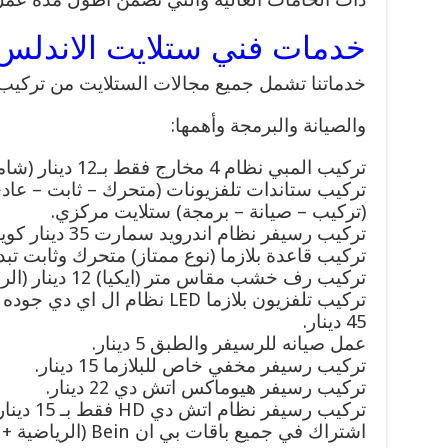
خدمات فني ستلايت الاندلس
خدماتنا تشمل جميع مجالات الستلايت من تركيب و
والصيانة والبرمجة وأهمها:
تركيب المبي نظام 4 مخارج فقط بـ12 دينار (شاملة الكفالة).
تركيب ستاندات تلفزيونات (متحرك – ثابت – عادي
(تركيب – صيانة – برمجة) ستلايت مركزي.
تركيب رسيفر نظام اندرويد سمارت 35 دينار كويتي فقط.
تركيب قاعدة بلازما (نوع ممتاز) متحرك وثابت تبدا من 7 دينار 
تركيب رف خشب مقاس متر (ايكيا) 12 دينار (الرف + التركيب).
45 دينار.
عمل صيانه للرسيفر والطبق 5 دينار.
تركيب رسيفر مخفي خاص للبلازما 15 دينار.
تركيب رسيفر هيوماكس اتش دي 22 دينار.
تركيب رسيفر نظام اتش دي HD فقط بـ 15 دينار.
اشتراك في جميع باقات بي ان Bein (الرياضية + اطفال + افلام + مسلسلات)