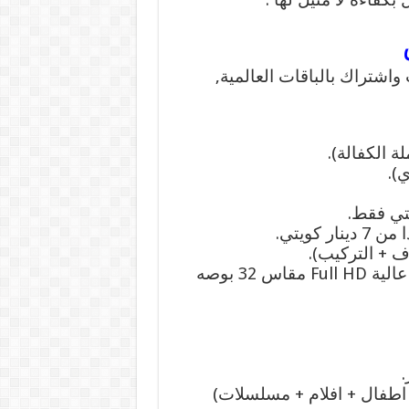
اشتراك بالباقات العالمية,
).
كويتي.
تركيب تلفزيون بلازما LED نظام ال اي دي جوده عالية Full HD مقاس 32 بوصه