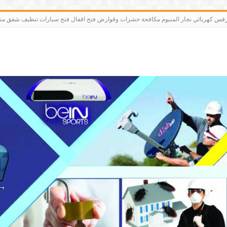
رت bein sports كاميرات مقوي سيرفس كهربائي نجار المنيوم مكافحة حشرات وقوارض فتح اقفال فتح سيارات