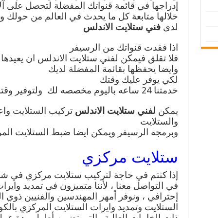
إدراجها في قائمة قنواتك المفضلة لتحصل على آ
خلالها متابعة كل ما يحدث في العالم من حولك وم
لدى
فني ستلايت الاندلس
اذا فقدت قنواتك من الرسيفر
فلا تقلق فيمكن لفني ستلايت الاندلس ان يعيدها
وايضا يحفظها بقائمة المفضلة لديك
لكي يوفر عليك وقتك
خدمتنا 24 ساعه باليوم مخصصه لك ولتوفير وقتك
يمكن
لفني ستلايت الاندلس
تركيب الستلايت واعا
والستلايت
وبرمجه الرسيفر ويمكن ايضا ضبط الستلايت الم
ستلايت مركزي
إذا كنتم في حاجة لتركيب ستلايت مركزي في شركا
في التواصل معنا ، لأننا متميزون في تمديد واير
إحترافي ، ونوفر أمهر المهندسين والفنيين ذوي ا
الستلايت وتمديد وايرات الستلايت المركزي بالكو
ذات الخامات العالية والتي تضمن أطول مدة عمل ب