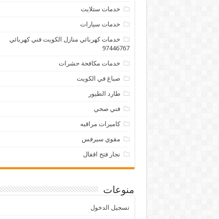
خدمات ستلايت
خدمات سيارات
خدمات كهربائي منازل الكويت فني كهربائي
97446767
خدمات مكافحة حشرات
صباغ في الكويت
طارد الطيور
فني صحي
كاميرات مراقبه
مقوي سيرفس
نجار فتح اقفال
منوعات
تسجيل الدخول