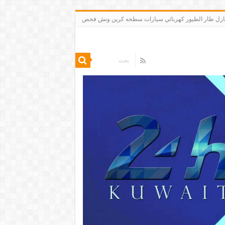
 تنظيف شقق منازل طار الطيور كهربائي سيارات سطحه كرين ونش فحص