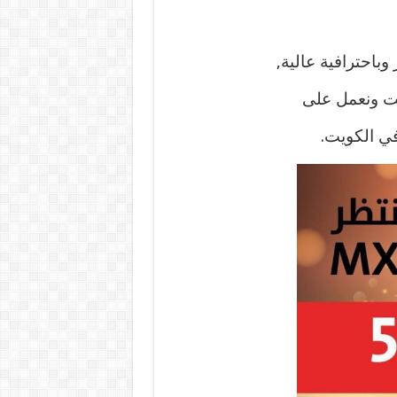
باحترافية عالية,
قت ونعمل على
ي الكويت.