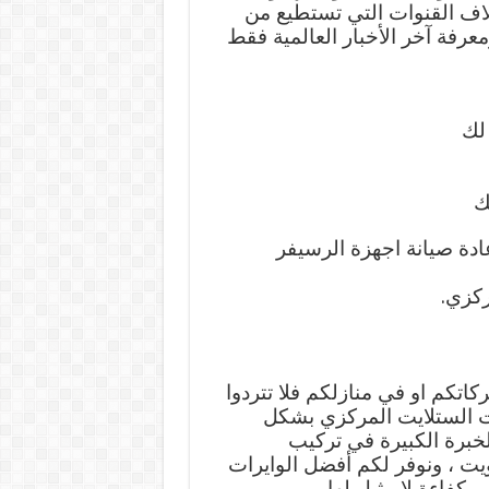
لاف القنوات التي تستطيع من
عرفة آخر الأخبار العالمية فقط
 لك
دة صيانة اجهزة الرسيفر
ركزي.
تكم او في منازلكم فلا تتردوا
ات الستلايت المركزي بشكل
لخبرة الكبيرة في تركيب
يت ، ونوفر لكم أفضل الوايرات
كفاءة لا مثيل لها .