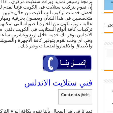
برمجة رسيفر تمديد ويرات ستلايت مركزي . اذا ا
أن تقوم بتركيب ستلايت فى الكويت فإننا نقدم ل
أفضل خدمات تركيب الستالايت من خلال فنيين
متخصصين فى هذا الشأن ويعملون بحرفية ومهار
عاليه ، ويمتلكون من الخبرة الطويلة التى تمكنه
ين
تركيبات كافة أنواع الستلايت فى الكويت ،فني س
الاندلس يوفر لك خدمة خلال اربع وعشرين ساعة 
وفى اى وقت نقوم بتوفير كافة الاجهزة والسويت
والأطباق والاقماروالعدسات وغير ذلك .
فني ستلايت الاندلس
ب
Contents
[
hide
]
ب
تميزنا فى هذا المجال بأننا نقوم بكافة انواع الترك