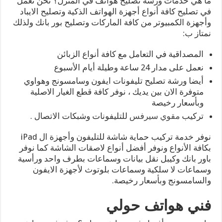
ما هي خدمات ورشة تصليح هواتف في المنزل؟ نحن نعمل
في تصليح كافة أنواع أجهزة الهواتف الذكية وتصليح الايباد
وأجهزة الكمبيوتر من كافة الماركات وتصليح بور بانك ولذلك
نمتاز ب:
المصداقية في التعامل مع كافة أنواع الزبائن
نعمل على مدار 24 ساعة وطيلة أيام الأسبوع
أيضا ورشة تصليح تليفونات ايفون وسامسونج وهواوي
متوفرة الان بين يديك ، نوفر كافة قطع الغيار الاصلية
وبأسعار رخيصة
تركيب
مقوي سيرفس
للتليفونات وشبكات الاتصال .
نوفر خدمة تركيب حماية شاشة للتليفون وأجهزة ال iPad
بكافة الأنواع ونوفر أفضل أنواع لاصقات الشاشة كما نوفر
باور بانك وكيبل نقل بيانات وسماعات بطرف واحد ورأسية
وسماعات لا سلكية وسماعات بلوتوث لأجهزة الايفون
والسامسونج وبأسعار رخيصة.
فني هواتف حولي