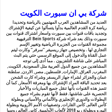
شركة بي ان سبورت الكويت
العديد من المشاهدين العرب المهتمين بالرياضة وتحديدا
رياضة كرة القدم العالمية بدأوا يتسألوا عن كيفية الإشتراك
وتجديد باقات قنوات بين سبورت واسعار اشتراك قنوات بين
سبورت وذلك بعد شراء شركة Bein Sports الترفيهية
مجموعة القنوات من الجزيرة الرياضية وتغيير الإسم
التجاري لها . وتخصيص جهاز ريسيفر “سرفر” وكارت ليتم
عمل القناة والدخول إلى الموقع الرسمي حتي يتم البث
المباشر على شاشة التلفزيون . مما أدى إلى توجه
المشاهدين من جميع الدول العربية مثل السعودية, الكويت,
المغرب, العراق, الإمارات, فلسطين, مصر, الاردن, سلطنة
عمان والجزائر لشراء جهاز الريسفر وشراء كارت الشحن
بعد تحديد الباقة المراد الإشتراك بها ومعرفة الأسعار, كما أن
تتمبز هذه القنوات بأنها تنقل جميع المباريات والأخبار
الحصرية على شاشتها. فقط لأنها تقوم بشراء جميع
البطولات والدوري الإنجليزي والألماني والأسباني وبطولة
كأس العالم, كأس القارات, وتصفييات الأمم الأروبية وبطولة
اليورو وبطولة ريو 2018 لألعاب الأولمبية, كاس العالم روسيا