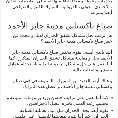
بخدمات متنوعة و مختلفة أفضلها تنقله في العاصمة ، العدان
، الأحمدي ، حولي ، الفروانية ، المبارك الكبير و الضواحي
أيضا بسرعة .
صباغ باكستاني مدينة جابر الأحمد
هل ترغب بحل مشاكل تشقق الجدران لديك و تبحث عن
خبير صباغ باكستاني مدينة جابر الأحمد ؟
أنتم بأيدي أمينة ، يقوم مختص صباغ باكستاني مدينة جابر
الأحمد بحل و معالجة مشاكل تشقق الجدران المتكرر ، كما
أننا نعمل على حل مشاكل الرطوبة الدائم باستخدام عوازل
تتمتع بمواصفات عالية .
و هناك أيضا العديد من المميزات المتنوعة في فني صباغ
باكستاني مدينة جابر الأحمد ، و أفضل هذه المزايا :
كما أننا نعمل على تركيب جبسن بورد برسومات متنوعة و
بحسب رغبة العميل بخبرة أفضل الاحترافيين .
نقوم أيضا بحف الجدران قبل البدء بعملية الصباغة
الجدران ، كما أننا نقوم بمعجنتها للحصول على ملمس