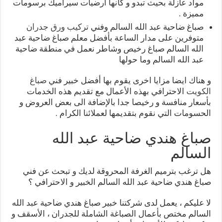
مواد عازلة بحيث تبدو و كأنها أرضيات سيراميك برسومات
مميزة .
صباغ ضاحية عبد الله السالم وفني
تركيب ورق جدران
متوفرين على مدار الساعة بأفضل معلم صباغ ضاحية عبد
الله السالم صباغ رخيص وشاطر نعمل في منطقة ضاحية
عبد الله السالم وما حولها
و هناك ايضا مزايا اخرى يقوم بها أفضل خبير فني
صباغ
الكويت
الاحترافي بهذه الأعمال مع تقديم هذه الخدمات
بأسعار منافسة و رخيصا جدا بالإضافة الى بعض العروض و
الحسومات التي نقوم بتقديمها لعملائنا الكرام .
صباغ هندي ضاحية عبد الله
السالم
هل ترغب بترميم الغرفة المحروقة لديك و تبحث عن فني
صباغ هندي ضاحية عبد الله السالم الخبير و الاحترافي ؟
لا عليكم ، يعمل لدى شركتنا خبير صباغ هندي ضاحية عبد الله
السالم مختص بأعمال الصباغة الشاملة للجدران ، الأسقف و