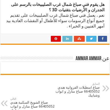
هل يقوم فني صباغ شمال غرب الصليبيخات بالرسم على
الجدران و الأرضيات بتقنيات 3D ؟
نعم ، يعمل فني صباغ شمال غرب الصليبيخات على تقديم
جميع أنواع الرسومات سواء للأطفال أو النقشات العادية بيد
أمهر الفنيين و الخبراء .
عن ammar ammar
السابق
صباغ اسطبلات الفروانية هندي
66405052 صباغ منازل و ابواب
وشبابيك
التالي
صباغ الشويخ السكنية هندي
66405052 صباغ منازل و ابواب