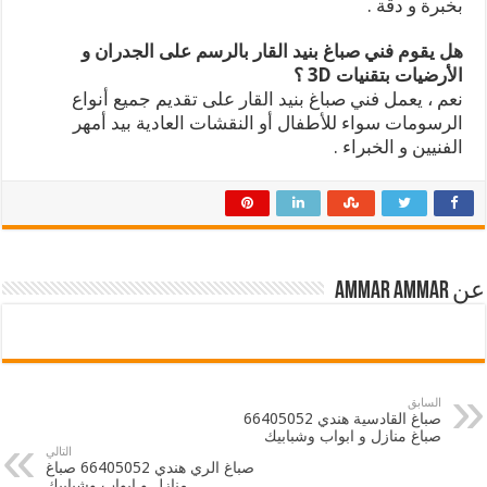
بخبرة و دقة .
هل يقوم فني صباغ بنيد القار بالرسم على الجدران و
الأرضيات بتقنيات 3D ؟
نعم ، يعمل فني صباغ بنيد القار على تقديم جميع أنواع
الرسومات سواء للأطفال أو النقشات العادية بيد أمهر
الفنيين و الخبراء .
عن ammar ammar
السابق
صباغ القادسية هندي 66405052
صباغ منازل و ابواب وشبابيك
التالي
صباغ الري هندي 66405052 صباغ
منازل و ابواب وشبابيك