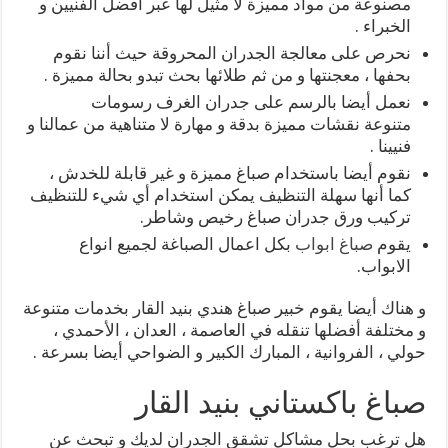
مصنوعة من مواد مميزة لا مثيل لها عبر أفضل الفنيين و
الخبراء .
نحرص على معالجة الجدران المحروقة حيث أننا نقوم
بحفها ، معجنتها و من ثم طلائها بحث تبدو بحالة مميزة .
نعمل أيضا بالرسم على جدران الغرف رسومات
متنوعة نقشات مميزة بدقة و مهارة لا متناهية من عمالنا و
فنيينا .
نقوم أيضا باستخدام صباغ مميزة و غير قابلة للخدش ،
كما أنها سهلة التنظيف يمكن استخدام أي شيء للتنظيف
تركيب ورق جدران صباغ رخيص وشاطر.
يقوم
صباغ ابواب
بكل اعمال الصباغة لجميع انواع
الابواب.
و هناك أيضا يقوم خبير صباغ هندي بنيد القار بخدمات متنوعة
و مختلفة أفضلها تنقله في العاصمة ، العدان ، الأحمدي ،
حولي ، الفروانية ، المبارك الكبير و الضواحي أيضا بسرعة .
صباغ باكستاني بنيد القار
هل ترغب بحل مشاكل تشقق الجدران لديك و تبحث عن