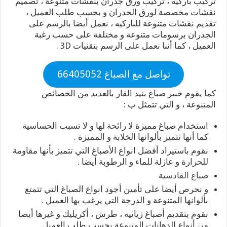
تركيب باركيه ، تركيب ورق جدران بنقشات متنوعة ، تصميم
نقشات مخصصة لورق الحدران و بحسب طلب العميل ،
تقديم نقشات متنوعة للباركيه ، نعمل أيضا بالرسم على
الجدران برسومات متنوعة و مختلفة على حسب رغبة
العميل ، كما أننا نعمل على الرسم بتقنيات 3D .
تواصل مع الصباغ 66405052
كما يقوم خبير صباغ بنيد القار بالعديد من الخصائص
المتنوعة ، و التي تتمثل ب :
استخدام صباغ مميزة لا رائحة لها و لا تسبب الحساسية
كما أنها تتميز بألوانها الخلابة و المميزة .
نقوم باستيراد أفضل انواع الأصباغ التي تتميز بأنها مقاومة
للحرارة و عازلة للماء و الرطوبة أيضا .
صباغ القادسية
و نحرص أيضا على تأمين أجود انواع الصباغ التي تتمتع
بألوانها المتنوعة و الدرجة التي يرغب بها العميل .
نقوم بتقديم أصباغ زياتيه ، طرش ، أكريليك و غيرها أيضا
من أنواع الدهانات المتنوعة بحسب طلب العميل.