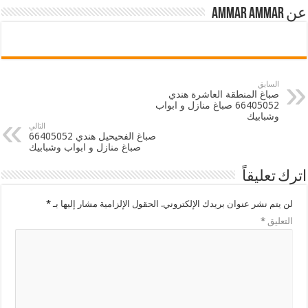
عن ammar ammar
السابق
صباغ المنطقة العاشرة هندي
66405052 صباغ منازل و ابواب
وشبابيك
التالي
صباغ الفحيحيل هندي 66405052
صباغ منازل و ابواب وشبابيك
اترك تعليقاً
لن يتم نشر عنوان بريدك الإلكتروني.
الحقول الإلزامية مشار إليها بـ
*
التعليق
*