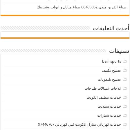
صباغ القرين هندي 66405052 صباغ منازل و ابواب وشبابيك
أحدث التعليقات
تصنيفات
bein sports
تصليح تكييف
تصليح تليفونات
ثلاجات غسالات طباخات
خدمات تنظيف الكويت
خدمات ستلايت
خدمات سيارات
خدمات كهربائي منازل الكويت فني كهربائي 97446767