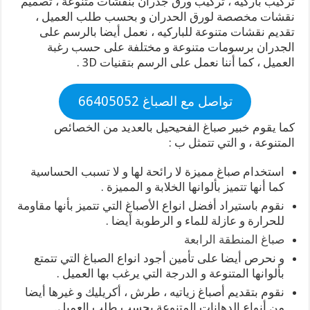
تركيب باركيه ، تركيب ورق جدران بنقشات متنوعة ، تصميم
نقشات مخصصة لورق الحدران و بحسب طلب العميل ،
تقديم نقشات متنوعة للباركيه ، نعمل أيضا بالرسم على
الجدران برسومات متنوعة و مختلفة على حسب رغبة
العميل ، كما أننا نعمل على الرسم بتقنيات 3D .
تواصل مع الصباغ 66405052
كما يقوم خبير صباغ الفحيحيل بالعديد من الخصائص
المتنوعة ، و التي تتمثل ب :
استخدام صباغ مميزة لا رائحة لها و لا تسبب الحساسية
كما أنها تتميز بألوانها الخلابة و المميزة .
نقوم باستيراد أفضل انواع الأصباغ التي تتميز بأنها مقاومة
للحرارة و عازلة للماء و الرطوبة أيضا .
صباغ المنطقة الرابعة
و نحرص أيضا على تأمين أجود انواع الصباغ التي تتمتع
بألوانها المتنوعة و الدرجة التي يرغب بها العميل .
نقوم بتقديم أصباغ زياتيه ، طرش ، أكريليك و غيرها أيضا
من أنواع الدهانات المتنوعة بحسب طلب العميل.