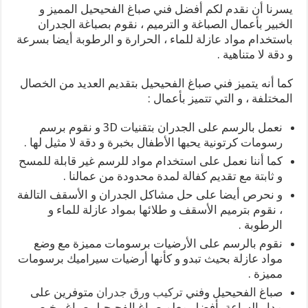
يسرنا أن نقدم لكم أفضل فني صباغ الفحيحيل المميز و
الخبير بأعمال الصباغة و الترميم ، نقوم بصباغة الجدران
باستخدام مواد عازلة للماء ، الحرارة و الرطوبة أيضا بسرعة
و دقة لا متناهية .
كما أنه يتميز فني صباغ الفحيحيل بتقديم العديد من الخصال
المختلفة ، و التي تتميز بأعمال :
نعمل بالرسم على الجدران بتقنيات 3D و نقوم برسم
رسومات كرتونية يحبها الأطفال بخبرة و دقة لا مثيل لها .
كما أننا نعمل على استخدام مواد للرسم غير قابلة للمسح
و ثابتة مع تقديم كفالة لمدة محدودة من عمالنا .
و نحرص أيضا على حل مشاكل الجدران و الأسقف التالفة
، نقوم بترميم الأسقف و طلائها بمواد عازلة للماء و
الرطوبة .
نقوم بالرسم على الأرضيات برسومات مميزة مع وضع
مواد عازلة بحيث تبدو و كأنها أرضيات سيراميك برسومات
مميزة .
صباغ الفحيحيل وفني
تركيب ورق جدران
متوفرين على
مدار الساعة بأفضل معلم صباغ الفحيحيل صباغ رخيص