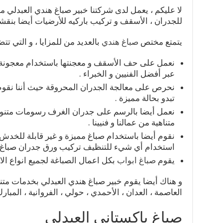
لا عليكم ، يعمل لدى شركتنا خبير صباغ هندي العبدلي 
للجدران ، الأسقف و تركيب باركيه للأرضيات أيضا بنقش
يتمتع مختص
صباغ هندي
بالعديد من للمزايا ، و التي تت
نعمل على حف الأسقف و معجنتها باستخدام معجونة م
عبر أفضل الفنيين و الخبراء .
نحرص على معالجة الجدران المحروقة حيث أننا نقوم 
تبدو بحالة مميزة .
نعمل أيضا بالرسم على جدران الغرف رسومات متنوعة
متناهية من عمالنا و فنيينا .
نقوم أيضا باستخدام صباغ مميزة و غير قابلة للخدش 
استخدام أي شيء للتنظيف تركيب ورق جدران صبا
يقوم
صباغ ابواب
بكل اعمال الصباغة لجميع انواع الا
و هناك أيضا يقوم خبير صباغ هندي العبدلي بخدمات متن
العاصمة ، العدان ، الأحمدي ، حولي ، الفروانية ، المبا
صباغ باكستاني العبدلي