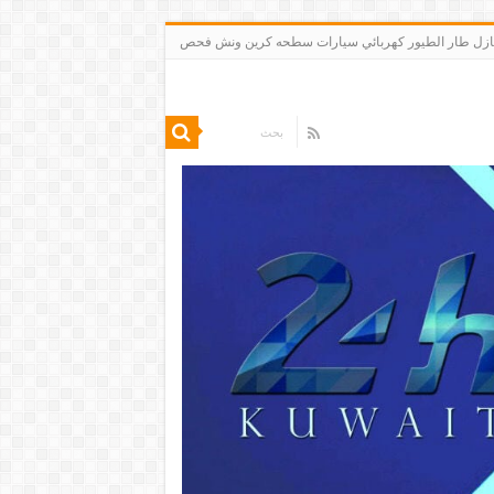
 تنظيف شقق منازل طار الطيور كهربائي سيارات سطحه كرين ونش فحص