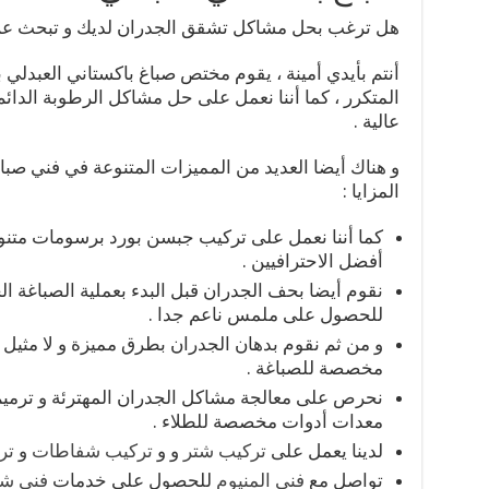
هل ترغب بحل مشاكل تشقق الجدران لديك و تبحث عن خ
أنتم بأيدي أمينة ، يقوم مختص صباغ باكستاني العبدل
المتكرر ، كما أننا نعمل على حل مشاكل الرطوبة الدائ
عالية .
و هناك أيضا العديد من المميزات المتنوعة في فني صبا
المزايا :
كما أننا نعمل على تركيب جبسن بورد برسومات متنو
أفضل الاحترافيين .
نقوم أيضا بحف الجدران قبل البدء بعملية الصباغة الجد
للحصول على ملمس ناعم جدا .
و من ثم نقوم بدهان الجدران بطرق مميزة و لا مثيل ل
مخصصة للصباغة .
نحرص على معالجة مشاكل الجدران المهترئة و ترميم ا
معدات أدوات مخصصة للطلاء .
لدينا يعمل على
تركيب شتر
و و
تركيب شفاطات
و
تر
تواصل مع
فني المنيوم
للحصول على خدمات
فني ش