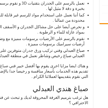
نعمل بالرسم على الجدرا
بخبرة و دقة لا مثيل لها .
كما أننا نعمل على استخدام مواد للرسم غير قابلة للم
محدودة من عمالنا .
و نحرص أيضا على حل مشاكل الجدران و الأسقف التال
بمواد عازلة للماء و الرطوبة .
نقوم بالرسم على الأرضيات برسومات مميزة مع وضع م
أرضيات سيراميك برسومات مميزة .
صباغ العبدلي وفني
تركيب ورق جدران
متوفرين على 
العبدلي صباغ رخيص وشاطر نعمل في منطقة العبدلي
و هناك ايضا مزايا اخرى يقوم بها أفضل خبير فني
صباغ 
تقديم هذه الخدمات بأسعار منافسة و رخيصا جدا بالإ
التي نقوم بتقديمها لعملائنا الكرام .
صباغ هندي العبدلي
هل ترغب بترميم الغرفة المحروقة لديك و تبحث عن فني
الاحترافي ؟