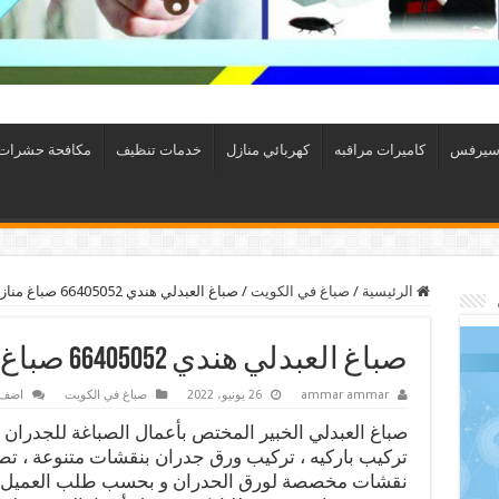
سيرفس
كاميرات مراقبه
كهربائي منازل
خدمات تنظيف
مكافحة حشرات
الرئيسية
/
صباغ في الكويت
/
صباغ العبدلي هندي 66405052 صباغ منازل و ابواب وشبابيك
صباغ العبدلي هندي 66405052 صباغ منازل و ابواب وشبابيك
ammar ammar
26 يونيو، 2022
صباغ في الكويت
اضف 
صباغ العبدلي الخبير المختص بأعمال الصباغة للجدران ،
تركيب باركيه ، تركيب ورق جدران بنقشات متنوعة ، ت
نقشات مخصصة لورق الحدران و بحسب طلب العميل 