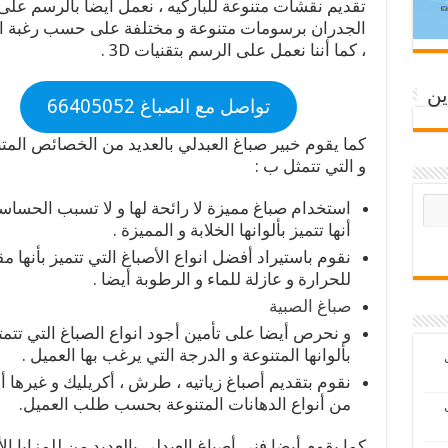
تقديم نقشات متنوعة للباركيه ، نعمل أيضا بالرسم على
الجدران برسومات متنوعة و مختلفة على حسب رغبة ا
، كما أننا نعمل على الرسم بتقنيات 3D .
ين
تواصل مع الصباغ 66405052
كما يقوم خبير صباغ العبدلي بالعديد من الخصائص المتن
و التي تتمثل ب :
استخدام صباغ مميزة لا رائحة لها و لا تسبب الحساسي
أنها تتميز بألوانها الخلابة و المميزة .
نقوم باستيراد أفضل انواع الأصباغ التي تتميز بأنها م
للحرارة و عازلة للماء و الرطوبة أيضا .
صباغ الصبية
و نحرص أيضا على تأمين أجود انواع الصباغ التي تتمت
بألوانها المتنوعة و الدرجة التي يرغب بها العميل .
ب
نقوم بتقديم أصباغ زياتيه ، طرش ، أكريليك و غيرها أ
من أنواع الدهانات المتنوعة بحسب طلب العميل.
ب
كما يقوم أيضا فني أصباغ العبدلي بالعديد من للمزايا ا