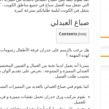
التي تجعل منه أفضل
صباغ
في جميع مناطق الكويت ، كم
يتنقل في الكويت لتلبية طلباتكم بسرعة كبيرة .
صباغ العبدلي
Contents
[
hide
]
هل ترغب بالرسم على جدران غرفة الأطفال رسومات م
لهذه المهمة ؟
يسرنا أنه يعمل لدينا نخبة من العمال و الفنيين المخت
العبدلي المميزة و المتنوعة ، نحرص على تقديم ألوان
بحسب طلب العميل .
كما يقوم فني صباغ العبدلي بالعديد من المميزات المتنو
نقوم بتركيب
ورق جدران
تحمل نقشات مميزة و فريد
للعميل .
نحرص على توفير باركيه أيضا بنقشات مختلفة عن غير