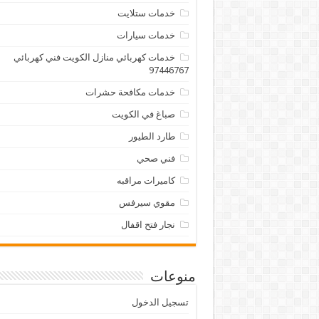
خدمات ستلايت
خدمات سيارات
خدمات كهربائي منازل الكويت فني كهربائي
97446767
خدمات مكافحة حشرات
صباغ في الكويت
طارد الطيور
فني صحي
كاميرات مراقبه
مقوي سيرفس
نجار فتح اقفال
منوعات
تسجيل الدخول