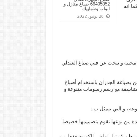
66405052 صباغ منازل و
ا انه
ابواب وشبابيك
26 يونيو، 2022
حببة و تبحث عن فني صباغ العبدلي
صين بصباغة الجدران باستخدام أصباغ
 متناسقة مع رسم رسومات متنوعة و
عة ، و التي تتمثل ب :
ة من نوعها نقوم بتصميمها خصيصا
ها و لا مثيل لها في الكويت فقط من