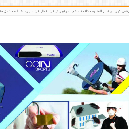
رت bein sports كاميرات مقوي سيرفس كهربائي نجار المنيوم مكافحة حشرات وقوارض فتح اقفال فتح سيارات