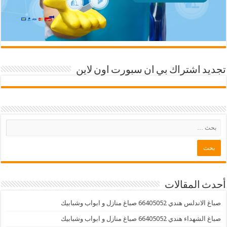
تجديد اشتراك بي ان سبورت اون لاين
أحدث المقالات
صباغ الاندلس هندي 66405052 صباغ منازل و ابواب وشبابيك
صباغ الشهداء هندي 66405052 صباغ منازل و ابواب وشبابيك