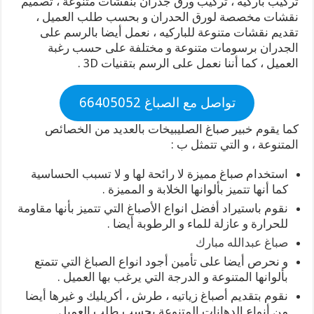
تركيب باركيه ، تركيب ورق جدران بنقشات متنوعة ، تصميم
نقشات مخصصة لورق الحدران و بحسب طلب العميل ،
تقديم نقشات متنوعة للباركيه ، نعمل أيضا بالرسم على
الجدران برسومات متنوعة و مختلفة على حسب رغبة
العميل ، كما أننا نعمل على الرسم بتقنيات 3D .
تواصل مع الصباغ 66405052
كما يقوم خبير صباغ الصليبيخات بالعديد من الخصائص
المتنوعة ، و التي تتمثل ب :
استخدام صباغ مميزة لا رائحة لها و لا تسبب الحساسية
كما أنها تتميز بألوانها الخلابة و المميزة .
نقوم باستيراد أفضل انواع الأصباغ التي تتميز بأنها مقاومة
للحرارة و عازلة للماء و الرطوبة أيضا .
صباغ عبدالله مبارك
و نحرص أيضا على تأمين أجود انواع الصباغ التي تتمتع
بألوانها المتنوعة و الدرجة التي يرغب بها العميل .
نقوم بتقديم أصباغ زياتيه ، طرش ، أكريليك و غيرها أيضا
من أنواع الدهانات المتنوعة بحسب طلب العميل.