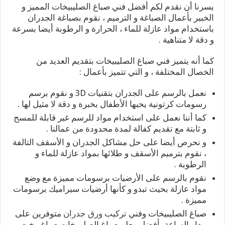
يسرنا أن نقدم لكم أفضل فني صباغ الصليبيخات المميز و
الخبير بأعمال الصباغة و الترميم ، نقوم بصباغة الجدران
باستخدام مواد عازلة للماء ، الحرارة و الرطوبة أيضا بسرعة
و دقة لا متناهية .
كما أنه يتميز فني صباغ الصليبيخات بتقديم العديد من
الخصال المختلفة ، و التي تتميز بأعمال :
نعمل بالرسم على الجدران بتقنيات 3D و نقوم برسم
رسومات كرتونية يحبها الأطفال بخبرة و دقة لا مثيل لها .
كما أننا نعمل على استخدام مواد للرسم غير قابلة للمسح
و ثابتة مع تقديم كفالة لمدة محدودة من عمالنا .
و نحرص أيضا على حل مشاكل الجدران و الأسقف التالفة
، نقوم بترميم الأسقف و طلائها بمواد عازلة للماء و
الرطوبة .
نقوم بالرسم على الأرضيات برسومات مميزة مع وضع
مواد عازلة بحيث تبدو و كأنها أرضيات سيراميك برسومات
مميزة .
صباغ الصليبيخات وفني
تركيب ورق جدران
متوفرين على
مدار الساعة بأفضل معلم صباغ الصليبيخات صباغ رخيص