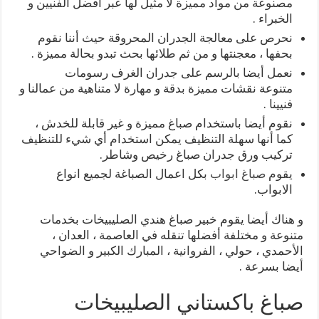
مصنوعة من مواد مميزة لا مثيل لها عبر أفضل الفنيين و
الخبراء .
نحرص على معالجة الجدران المحروقة حيث أننا نقوم
بحفها ، معجنتها و من ثم طلائها بحث تبدو بحالة مميزة .
نعمل أيضا بالرسم على جدران الغرف رسومات
متنوعة نقشات مميزة بدقة و مهارة لا متناهية من عمالنا و
فنيينا .
نقوم أيضا باستخدام صباغ مميزة و غير قابلة للخدش ،
كما أنها سهلة التنظيف يمكن استخدام أي شيء للتنظيف
تركيب ورق جدران صباغ رخيص وشاطر.
يقوم
صباغ ابواب
بكل اعمال الصباغة لجميع انواع
الابواب.
و هناك أيضا يقوم خبير صباغ هندي الصليبيخات بخدمات
متنوعة و مختلفة أفضلها تنقله في العاصمة ، العدان ،
الأحمدي ، حولي ، الفروانية ، المبارك الكبير و الضواحي
أيضا بسرعة .
صباغ باكستاني الصليبيخات