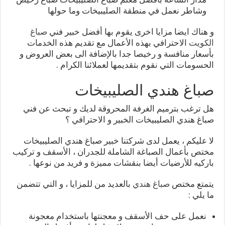
وشاطر نعمل في منطقة الصليبيخات وما حولها
و هناك ايضا مزايا اخرى يقوم بها أفضل خبير فني
صباغ
الكويت
الاحترافي بهذه الأعمال مع تقديم هذه الخدمات
بأسعار منافسة و رخيصا جدا بالإضافة الى بعض العروض و
الحسومات التي نقوم بتقديمها لعملائنا الكرام .
صباغ هندي الصليبيخات
هل ترغب بترميم الغرفة المحروقة لديك و تبحث عن فني
صباغ هندي الصليبيخات الخبير و الاحترافي ؟
لا عليكم ، يعمل لدى شركتنا خبير صباغ هندي الصليبيخات
مختص بأعمال الصباغة الشاملة للجدران ، الأسقف و تركيب
باركيه للأرضيات أيضا بنقشات مميزة و فريد من نوعها .
يتمتع مختص
صباغ هندي
بالعديد من للمزايا ، و التي تتضمن
ما يلي :
نعمل على حف الأسقف و معجنتها باستخدام معجونة