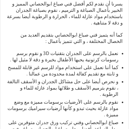
يسرنا أن نقدم لكم أفضل فني صباغ ابوالحصاني المميز و
الخبير بأعمال الصباغة و الترميم ، نقوم بصباغة الجدران
باستخدام مواد عازلة للماء ، الحرارة و الرطوبة أيضا بسرعة
و دقة لا متناهية .
كما أنه يتميز فني صباغ ابوالحصاني بتقديم العديد من
الخصال المختلفة ، و التي تتميز بأعمال :
نعمل بالرسم على الجدران بتقنيات 3D و نقوم برسم
رسومات كرتونية يحبها الأطفال بخبرة و دقة لا مثيل لها .
كما أننا نعمل على استخدام مواد للرسم غير قابلة للمسح
و ثابتة مع تقديم كفالة لمدة محدودة من عمالنا .
و نحرص أيضا على حل مشاكل الجدران و الأسقف التالفة
، نقوم بترميم الأسقف و طلائها بمواد عازلة للماء و
الرطوبة .
نقوم بالرسم على الأرضيات برسومات مميزة مع وضع
مواد عازلة بحيث تبدو و كأنها أرضيات سيراميك برسومات
مميزة .
صباغ ابوالحصاني وفني
تركيب ورق جدران
متوفرين على
مدار الساعة بأفضل معلم صباغ ابوالحصاني صباغ رخيص