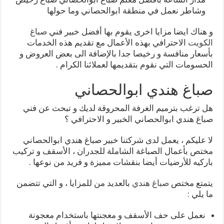
وشاطر نعمل في منطقة ابوالحصاني وما حولها
و هناك ايضا مزايا اخرى يقوم بها أفضل خبير فني
صباغ
الكويت
الاحترافي بهذه الأعمال مع تقديم هذه الخدمات
بأسعار منافسة و رخيصا جدا بالإضافة الى بعض العروض و
الحسومات التي نقوم بتقديمها لعملائنا الكرام .
صباغ هندي ابوالحصاني
هل ترغب بترميم الغرفة المحروقة لديك و تبحث عن فني
صباغ هندي ابوالحصاني الخبير و الاحترافي ؟
لا عليكم ، يعمل لدى شركتنا خبير صباغ هندي ابوالحصاني
مختص بأعمال الصباغة الشاملة للجدران ، الأسقف و تركيب
باركيه للأرضيات أيضا بنقشات مميزة و فريد من نوعها .
يتمتع مختص
صباغ هندي
بالعديد من للمزايا ، و التي تتضمن
ما يلي :
نعمل على حف الأسقف و معجنتها باستخدام معجونة