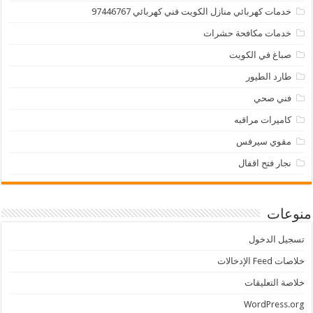
خدمات كهربائي منازل الكويت فني كهربائي 97446767
خدمات مكافحة حشرات
صباغ في الكويت
طارد الطيور
فني صحي
كاميرات مراقبه
مقوي سيرفس
نجار فتح اقفال
منوعات
تسجيل الدخول
خلاصات Feed الإدخالات
خلاصة التعليقات
WordPress.org