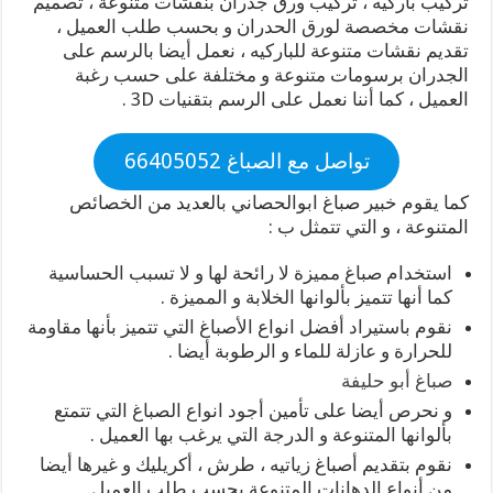
تركيب باركيه ، تركيب ورق جدران بنقشات متنوعة ، تصميم
نقشات مخصصة لورق الحدران و بحسب طلب العميل ،
تقديم نقشات متنوعة للباركيه ، نعمل أيضا بالرسم على
الجدران برسومات متنوعة و مختلفة على حسب رغبة
العميل ، كما أننا نعمل على الرسم بتقنيات 3D .
تواصل مع الصباغ 66405052
كما يقوم خبير صباغ ابوالحصاني بالعديد من الخصائص
المتنوعة ، و التي تتمثل ب :
استخدام صباغ مميزة لا رائحة لها و لا تسبب الحساسية
كما أنها تتميز بألوانها الخلابة و المميزة .
نقوم باستيراد أفضل انواع الأصباغ التي تتميز بأنها مقاومة
للحرارة و عازلة للماء و الرطوبة أيضا .
صباغ أبو حليفة
و نحرص أيضا على تأمين أجود انواع الصباغ التي تتمتع
بألوانها المتنوعة و الدرجة التي يرغب بها العميل .
نقوم بتقديم أصباغ زياتيه ، طرش ، أكريليك و غيرها أيضا
من أنواع الدهانات المتنوعة بحسب طلب العميل.