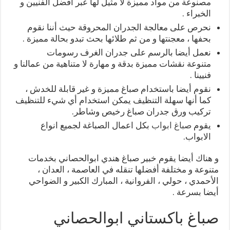
مصنوعة من مواد مميزة لا مثيل لها عبر أفضل الفنيين و
الخبراء .
نحرص على معالجة الجدران المحروقة حيث أننا نقوم
بحفها ، معجنتها و من ثم طلائها بحث تبدو بحالة مميزة .
نعمل أيضا بالرسم على جدران الغرف رسومات
متنوعة نقشات مميزة بدقة و مهارة لا متناهية من عمالنا و
فنيينا .
نقوم أيضا باستخدام صباغ مميزة و غير قابلة للخدش ،
كما أنها سهلة التنظيف يمكن استخدام أي شيء للتنظيف
تركيب ورق جدران صباغ رخيص وشاطر.
يقوم
صباغ ابواب
بكل اعمال الصباغة لجميع انواع
الابواب.
و هناك أيضا يقوم خبير صباغ هندي ابوالحصاني بخدمات
متنوعة و مختلفة أفضلها تنقله في العاصمة ، العدان ،
الأحمدي ، حولي ، الفروانية ، المبارك الكبير و الضواحي
أيضا بسرعة .
صباغ باكستاني ابوالحصاني