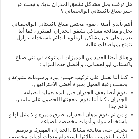
هل ترغب بحل مشاكل تشقق الجدران لديك و تبحث عن
خبير صباغ باكستاني ابوالحصاني ؟
أنتم بأيدي أمينة ، يقوم مختص صباغ باكستاني ابوالحصاني
بحل و معالجة مشاكل تشقق الجدران المتكرر ، كما أننا
نعمل على حل مشاكل الرطوبة الدائم باستخدام عوازل
تتمتع بمواصفات عالية .
و هناك أيضا العديد من المميزات المتنوعة في فني صباغ
باكستاني ابوالحصاني ، و أفضل هذه المزايا :
كما أننا نعمل على تركيب جبسن بورد برسومات متنوعة و
بحسب رغبة العميل بخبرة أفضل الاحترافيين .
نقوم أيضا بحف الجدران قبل البدء بعملية الصباغة
الجدران ، كما أننا نقوم بمعجنتها للحصول على ملمس
ناعم جدا .
و من ثم نقوم بدهان الجدران بطرق مميزة و لا مثيل لها و
باستخدام مواد و أدوات مخصصة للصباغة .
نحرص على معالجة مشاكل الجدران المهترئة و ترميم
الأبنية القديمة و طلائها باستخدام معدات أدوات مخصصة