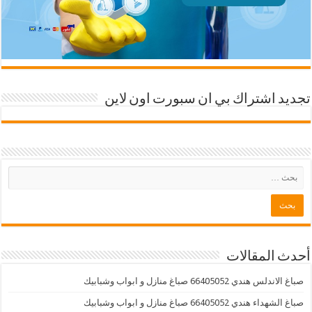
تجديد اشتراك بي ان سبورت اون لاين
أحدث المقالات
صباغ الاندلس هندي 66405052 صباغ منازل و ابواب وشبابيك
صباغ الشهداء هندي 66405052 صباغ منازل و ابواب وشبابيك