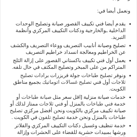
ونعمل أيضا في:
يقدم أيضا فني تكييف القصور صيانة وتصليح الوحدات
الداخلية ـوالخارجية ودكتات التكييف المركزي وأنظمة
التبريد.
تصليح وصيانة أنابيب التصريف ووعاء التصريف والكشف
عن الخراطيم ومعالجة انسداد خراطيم التصريف
يعمل أول فني تكييف باكستاني القصور على إزالة الثلج
المتراكم من على المبخر وتصليح المكثف في حال تلفه.
ونوفر
تصليح طباخات
جولة فريزرات برادات
تصليح
ثلاجات
أول فني
تصليح غسالات اتوماتيك
بجميع مناطق
الكويت.
خدمات صيانة منزلية [اقل سعر مثل
صيانة طباخات
أو
خدمة
فني طباخات
بالمنزل أو
فني ثلاجات
ممتاز لذلك أو
صيانة تكييف مركزي بالكويت ونحن أفضل مركزي
تصليح
طباخات
بالمنزل ونحن خدمة
تصليح تلفون
في الكويت .
خدمة تنظيف وغسيل دكتات التكييف المركزي والفلاتر
ورشها بمبيدات حشرية للقضاء على الحشرات وإزالة