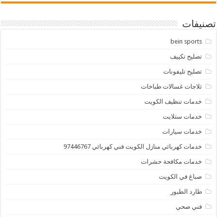
تصنيفات
bein sports
تصليح تكييف
تصليح تليفونات
ثلاجات غسالات طباخات
خدمات تنظيف الكويت
خدمات ستلايت
خدمات سيارات
خدمات كهربائي منازل الكويت فني كهربائي 97446767
خدمات مكافحة حشرات
صباغ في الكويت
طارد الطيور
فني صحي