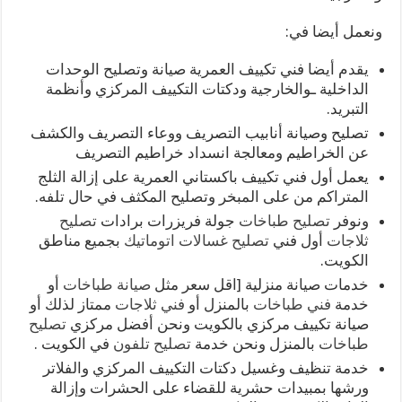
ونعمل أيضا في:
يقدم أيضا فني تكييف العمرية صيانة وتصليح الوحدات
الداخلية ـوالخارجية ودكتات التكييف المركزي وأنظمة
التبريد.
تصليح وصيانة أنابيب التصريف ووعاء التصريف والكشف
عن الخراطيم ومعالجة انسداد خراطيم التصريف
يعمل أول فني تكييف باكستاني العمرية على إزالة الثلج
المتراكم من على المبخر وتصليح المكثف في حال تلفه.
ونوفر
تصليح طباخات
جولة فريزرات برادات
تصليح
ثلاجات
أول فني
تصليح غسالات اتوماتيك
بجميع مناطق
الكويت.
خدمات صيانة منزلية [اقل سعر مثل
صيانة طباخات
أو
خدمة
فني طباخات
بالمنزل أو
فني ثلاجات
ممتاز لذلك أو
صيانة تكييف مركزي بالكويت ونحن أفضل مركزي
تصليح
طباخات
بالمنزل ونحن خدمة
تصليح تلفون
في الكويت .
خدمة تنظيف وغسيل دكتات التكييف المركزي والفلاتر
ورشها بمبيدات حشرية للقضاء على الحشرات وإزالة