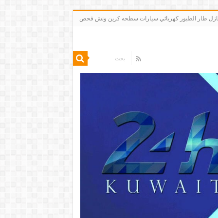
 تنظيف شقق منازل طار الطيور كهربائي سيارات سطحه كرين ونش فحص