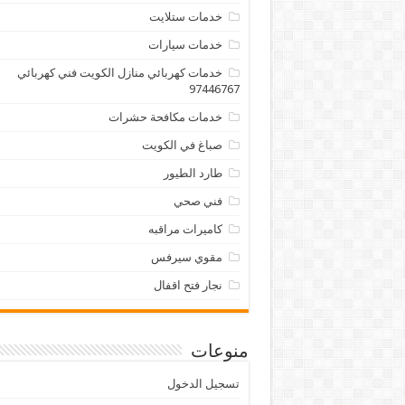
خدمات ستلايت
خدمات سيارات
خدمات كهربائي منازل الكويت فني كهربائي
97446767
خدمات مكافحة حشرات
صباغ في الكويت
طارد الطيور
فني صحي
كاميرات مراقبه
مقوي سيرفس
نجار فتح اقفال
منوعات
تسجيل الدخول