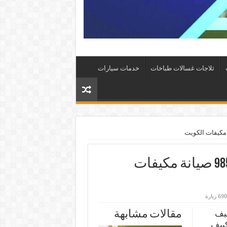
ثلاجات غسالات طباخات
خدمات سيارات
تصليح وحدات تكييف السرة 98548488 صيانة مكيفات
690 زيارة
ييف
مقالات مشابهة
كييف