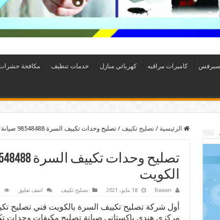
سيرفس
كاميرات مراقبه
كهربائي منازل
خدمات تنظيف
مكافحة حشرات
الرئيسية
/
تصليح تكييف
/
تصليح وحدات تكييف السرة 98548488 صيانة مكيفات الكويت
الكويت
Rawan
18 مايو، 2021
تصليح تكييف
اضف تعليق
أول شركة تصليح تكييف السرة بالكويت فني تصليح تك
مركزي هندي باكستاني صيانة تصليح مكيفات وحدات ت