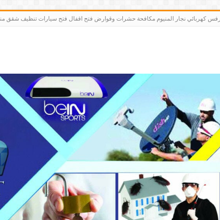
رت bein sports كاميرات مقوي سيرفس كهربائي نجار المنيوم مكافحة حشرات وقوارض فتح اقفال فتح سيارات