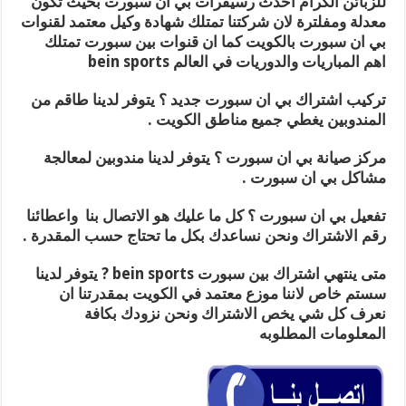
للزبائن الكرام احدث رسيفرات بي ان سبورت بحيث تكون
معدلة ومفلترة لان شركتنا تمتلك شهادة وكيل معتمد لقنوات
بي ان سبورت بالكويت كما ان قنوات بين سبورت تمتلك
اهم المباريات والدوريات في العالم bein sports
تركيب اشتراك بي ان سبورت جديد ؟ يتوفر لدينا طاقم من
المندوبين يغطي جميع مناطق الكويت .
مركز صيانة بي ان سبورت ؟ يتوفر لدينا مندوبين لمعالجة
مشاكل بي ان سبورت .
تفعيل بي ان سبورت ؟ كل ما عليك هو الاتصال بنا واعطائنا
رقم الاشتراك ونحن نساعدك بكل ما تحتاج حسب المقدرة .
متى ينتهي اشتراك بين سبورت bein sports ? يتوفر لدينا
سستم خاص لاننا موزع معتمد في الكويت بمقدرتنا ان
نعرف كل شي يخص الاشتراك ونحن نزودك بكافة
المعلومات المطلوبه